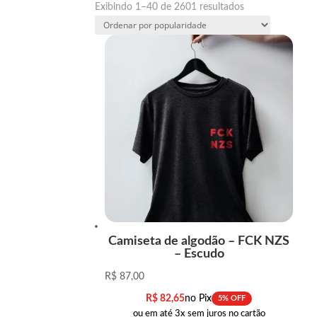
Classificado
Exibindo 1–40 de 2601 resultados
por
popularidade
Camiseta de algodão – FCK NZS
– Escudo
R$
87,00
R$
82,65
no Pix
5% OFF
ou em até 3x sem juros no cartão