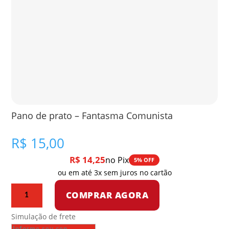
Pano de prato – Fantasma Comunista
R$
15,00
R$
14,25
no Pix
5% OFF
ou em até 3x sem juros no cartão
Pano
COMPRAR AGORA
de
prato
Simulação de frete
-