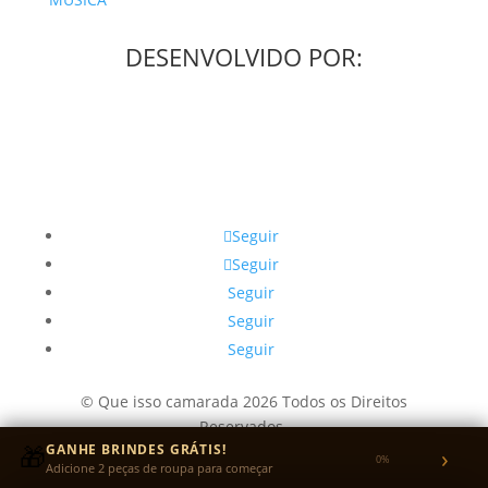
DESENVOLVIDO POR:
Seguir
Seguir
Seguir
Seguir
Seguir
© Que isso camarada 2026 Todos os Direitos
Reservados.
🎁
GANHE BRINDES GRÁTIS!
›
CNPJ: 49.405.292/0001-31
0%
Adicione 2 peças de roupa para começar
Endereço: Rua Ipuã, Vila Carrão, ZL - SP - SP CEP