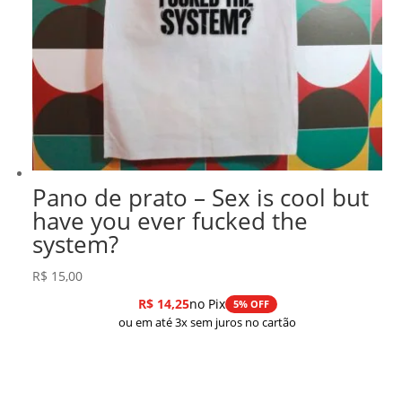
Pano de prato – Sex is cool but
have you ever fucked the
system?
R$
15,00
R$
14,25
no Pix
5% OFF
ou em até 3x sem juros no cartão