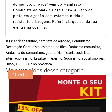
do mundo, uni-vos" vem do Manifesto
Comunista de Marx e Engels (1848). Pano de
prato em algodão com estampa nítida e
resistente a lavagens. Referência que sai da rua
e entra na cozinha.
Tags:
anticapitalismo
,
camiseta de algodao
,
Comunismo
,
Decoração Comunista
,
estampa política
,
Fantasma comunista
,
Fantasma do comunismo
,
guerra fria
,
história socialista
,
internacionalismo
,
Legalize
,
marxismo
,
Socialismo
,
socialismo real
,
URSS
,
URSS - União Soviética
Mais vendidos dessa categoria
Oferta!