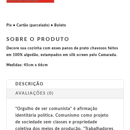
Fantasma
Comunista
quantidade
Pix • Cartão (parcelado) • Boleto
SOBRE O PRODUTO
Decore sua cozinha com esses panos de prato chavosos feitos
em 100% algodão, estampados em silk screen pelo Camarada.
Medidas: 45cm x 66cm
DESCRIÇÃO
AVALIAÇÕES (0)
"Orgulho de ser comunista" é afirmação
identitária política. Comunismo como projeto
de sociedade sem classes e propriedade
coletiva dos meios de produção. "Trabalhadores