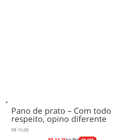
Pano de prato – Com todo
respeito, opino diferente
R$
15,00
R$
14,25
no Pix
5% OFF