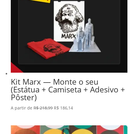
Kit Marx — Monte o seu
(Estátua + Camiseta + Adesivo +
Pôster)
O
O
A partir de
R$
218,99
R$
186,14
preço
preço
original
atual
era:
é: