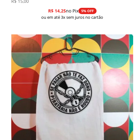
R$
15,00
R$
14,25
no Pix
5% OFF
ou em até 3x sem juros no cartão