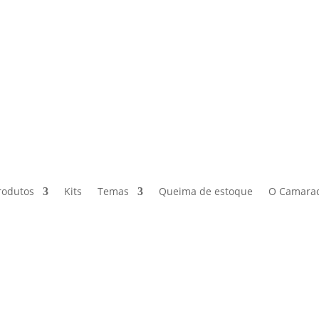
rodutos
Kits
Temas
Queima de estoque
O Camara