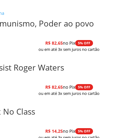
e
omunismo, Poder ao povo
R$
82,65
no Pix
5% OFF
ou em até 3x sem juros no cartão
sist Roger Waters
R$
82,65
no Pix
5% OFF
ou em até 3x sem juros no cartão
x No Class
R$
14,25
no Pix
5% OFF
ou em até 3x sem juros no cartão