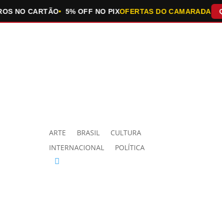
 NO CARTÃO
5% OFF NO PIX
OFERTAS DO CAMARADA
QUEI
ARTE
BRASIL
CULTURA
INTERNACIONAL
POLÍTICA