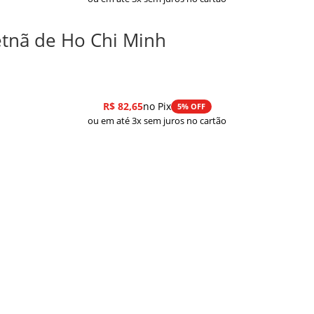
etnã de Ho Chi Minh
R$
82,65
no Pix
5% OFF
ou em até 3x sem juros no cartão