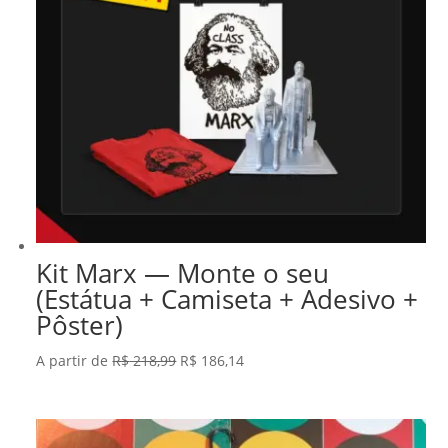
Kit Marx — Monte o seu
(Estátua + Camiseta + Adesivo +
Pôster)
O
O
A partir de
R$
218,99
R$
186,14
preço
preço
original
atual
era:
é: