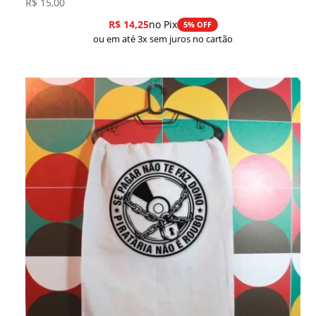
R$
15,00
R$
14,25
no Pix
5% OFF
ou em até 3x sem juros no cartão