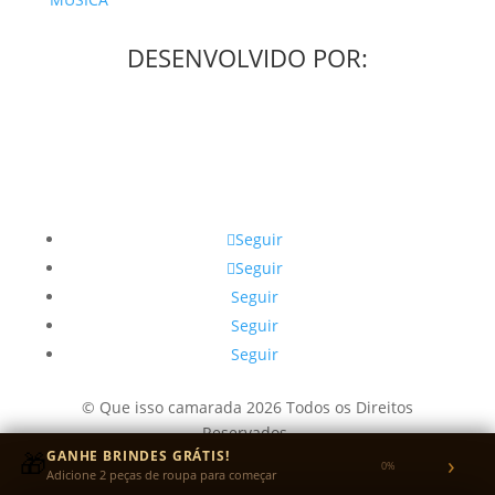
DESENVOLVIDO POR:
Seguir
Seguir
Seguir
Seguir
Seguir
© Que isso camarada 2026 Todos os Direitos
Reservados.
🎁
GANHE BRINDES GRÁTIS!
›
CNPJ: 49.405.292/0001-31
0%
Adicione 2 peças de roupa para começar
Endereço: Rua Ipuã, Vila Carrão, ZL - SP - SP CEP