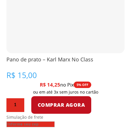
Pano de prato – Karl Marx No Class
R$
15,00
R$
14,25
no Pix
5% OFF
ou em até 3x sem juros no cartão
Pano
COMPRAR AGORA
de
prato
Simulação de frete
-
Karl