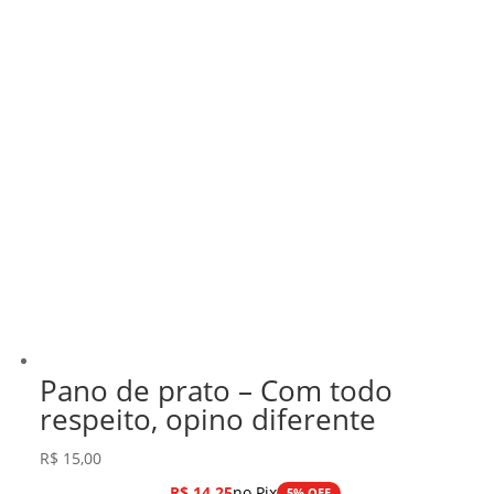
Pano de prato – Com todo
respeito, opino diferente
R$
15,00
R$
14,25
no Pix
5% OFF