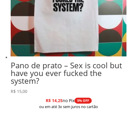
Pano de prato – Sex is cool but
have you ever fucked the
system?
R$
15,00
R$
14,25
no Pix
5% OFF
ou em até 3x sem juros no cartão