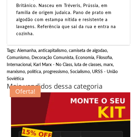
Britânico. Nasceu em Tréveris, Prússia, em
família de origem judaica. Pano de prato em
algodão com estampa nítida e resistente a
lavagens. Referência que sai da rua e entra na
cozinha.
Tags:
Alemanha
,
anticapitalismo
,
camiseta de algodao
,
Comunismo
,
Decoração Comunista
,
Economia
,
Filosofia
,
Internacional
,
Karl Marx - No Class
,
luta de classes
,
marx
,
marxismo
,
política
,
progressismo
,
Socialismo
,
URSS - União
Soviética
Mais vendidos dessa categoria
Oferta!