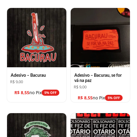
Adesivo – Bacurau
Adesivo – Bacurau, se for
vá na paz
R$
9,00
R$
9,00
R$
8,55
no Pix
5% OFF
R$
8,55
no Pix
5% OFF