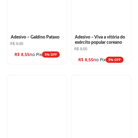
Adesivo – Galdino Pataxo
Adesivo – Viva a vitória do
exército popular coreano
R$
9,00
R$
9,00
R$
8,55
no Pix
5% OFF
R$
8,55
no Pix
5% OFF