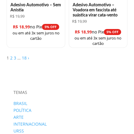
Adesivo Automotivo – Sem
Adesivo Automotivo –
Anistia
Voadora em fascista até
suástica virar cata-vento
R$
19,99
R$
19,99
R$
18,99
no Pix
5% OFF
R$
18,99
no Pix
5% OFF
ou em até 3x sem juros no
ou em até 3x sem juros no
cartão
cartão
1
2
3
…
18
›
TEMAS
BRASIL
POLÍTICA
ARTE
INTERNACIONAL
URSS