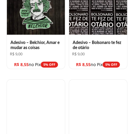
Adesivo – Belchior, Amar e
Adesivo – Bolsonaro te fez
mudar as coisas
de otário
R$
9,00
R$
9,00
R$
8,55
no Pix
R$
8,55
no Pix
5% OFF
5% OFF