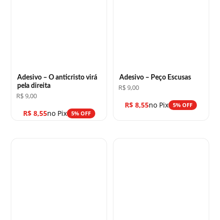
Adesivo – O anticristo virá
Adesivo – Peço Escusas
pela direita
R$
9,00
R$
9,00
R$
8,55
no Pix
5% OFF
R$
8,55
no Pix
5% OFF