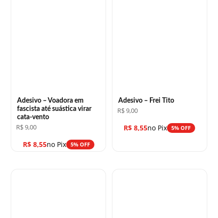
Adesivo – Voadora em
Adesivo – Frei Tito
fascista até suástica virar
R$
9,00
cata-vento
R$
9,00
R$
8,55
no Pix
5% OFF
R$
8,55
no Pix
5% OFF