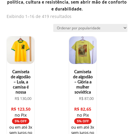
política, cultura e resistência, sem abrir mão de conforto
e durabilidade.
Classificado
Exibindo 1–16 de 419 resultados
por
popularidade
Camiseta
Camiseta
de algodão
de algodão
– Lula, a
– Glória a
camisa é
mulher
nossa
soviética
R$
130,00
R$
87,00
R$
123,50
R$
82,65
no Pix
no Pix
5% OFF
5% OFF
ou em até 3x
ou em até 3x
sem juros no
sem juros no