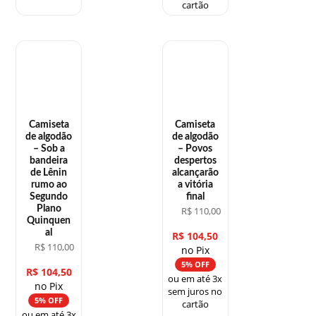
cartão
Camiseta
Camiseta
de algodão
de algodão
– Sob a
– Povos
bandeira
despertos
de Lênin
alcançarão
rumo ao
a vitória
Segundo
final
Plano
R$
110,00
Quinquen
al
R$
104,50
R$
110,00
no Pix
5% OFF
R$
104,50
ou em até 3x
no Pix
sem juros no
5% OFF
cartão
ou em até 3x