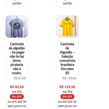
cartão
cartão
Camiseta
Camiseta
de algodão
de
– Se pagar
Algodão –
não te faz
Seleção
dono,
comunista
pirataria
brasileira
não é
Sócrates
roubo.
82
R$
87,00
R$
130,00
R$
82,65
R$
123,50
no Pix
no Pix
5% OFF
5% OFF
ou em até 3x
ou em até 3x
sem juros no
sem juros no