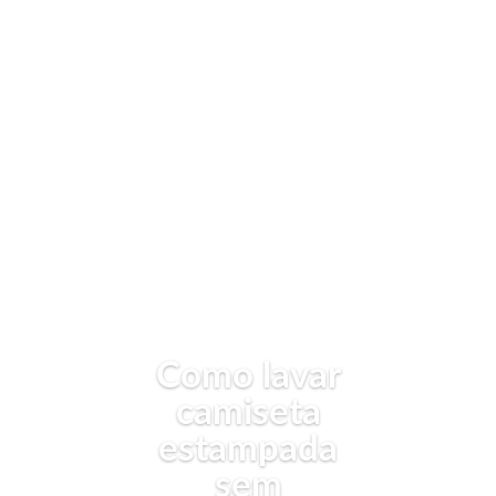
Como lavar
camiseta
estampada
sem