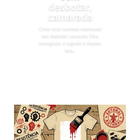
desbotar,
camarada
Como lavar camiseta estampada
sem desbotar, camarada Olha,
consagrado, o segredo é simples:
lava...