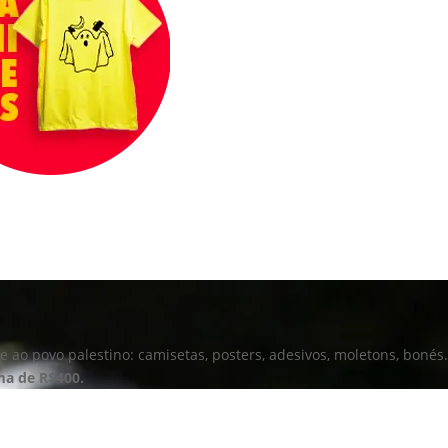
 ao povo palestino: camisetas, posters, adesivos, moletons, bonés.
ima de R$400.