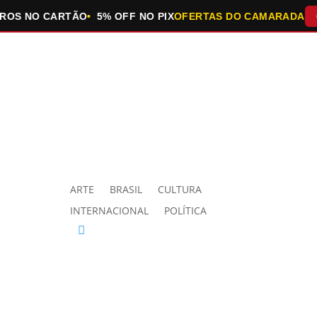
NO CARTÃO
5% OFF NO PIX
OFERTAS DO CAMARADA
QUEIM
ARTE
BRASIL
CULTURA
INTERNACIONAL
POLÍTICA