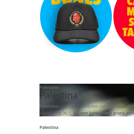
Palestina
Palestina
Palestina
Livre. 119 produtos com solidariedade
algodão fio 30.1.
3x sem juros, frete grátis ac
Palestina