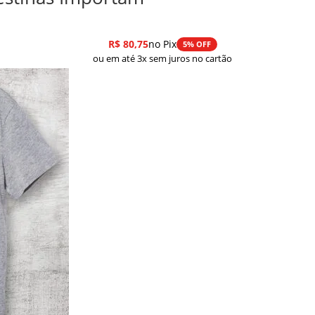
R$
80,75
no Pix
5% OFF
ou em até 3x sem juros no cartão