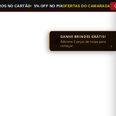
S NO CARTÃO
5% OFF NO PIX
OFERTAS DO CAMARADA
QUE
GANHE BRINDES GRÁTIS!
🎁
Adicione 2 peças de roupa para
›
começar