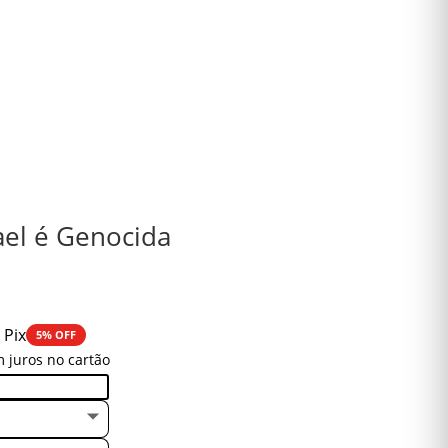
ael é Genocida
 Pix
5% OFF
 juros no cartão