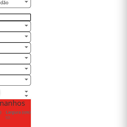
odão
amanhos
)
Largura (cm)
50