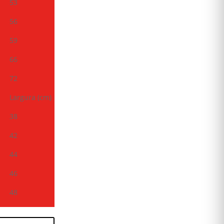
53
56
59
66
72
Largura (cm)
38
42
44
46
48