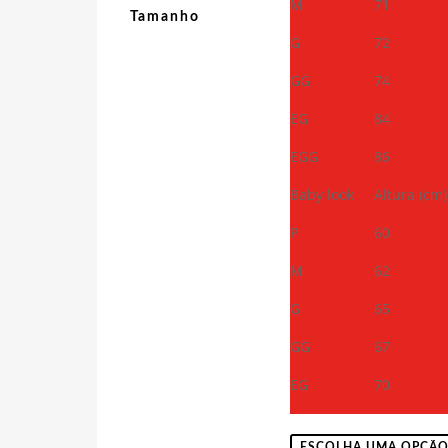
M
71
Tamanho
G
72
GG
74
EG
84
EGG
86
Baby look
Altura (cm)
P
60
M
62
G
65
GG
67
EG
70