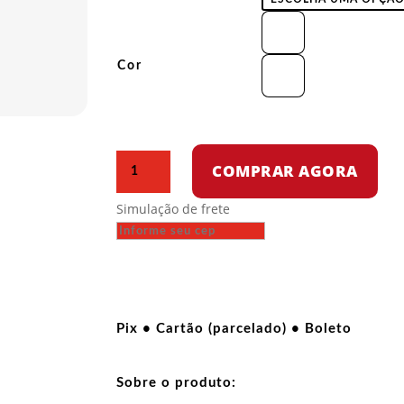
Cor
Camiseta
COMPRAR AGORA
de
algodão
Simulação de frete
-
Israel
é
Genocida
quantidade
Pix • Cartão (parcelado) • Boleto
Sobre o produto: