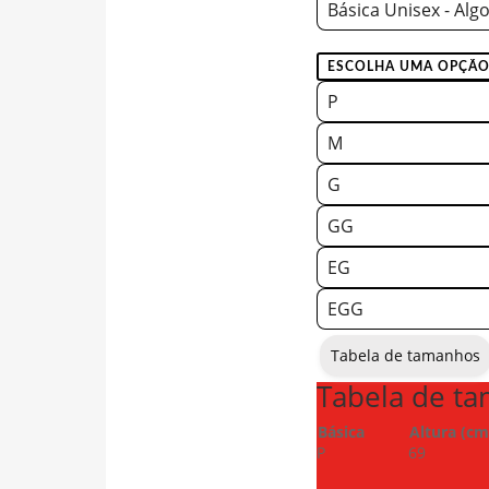
Básica Unisex - Alg
P
M
G
GG
EG
EGG
Tabela de tamanhos
Tabela de t
Básica
Altura (cm
P
69