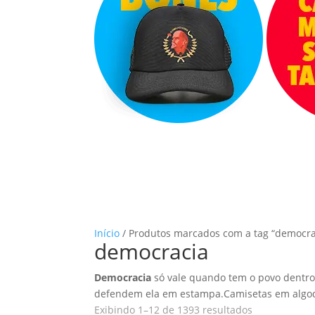
Início
/ Produtos marcados com a tag “democra
democracia
Democracia
só vale quando tem o povo dentro 
defendem ela em estampa.Camisetas em algod
Classificado
Exibindo 1–12 de 1393 resultados