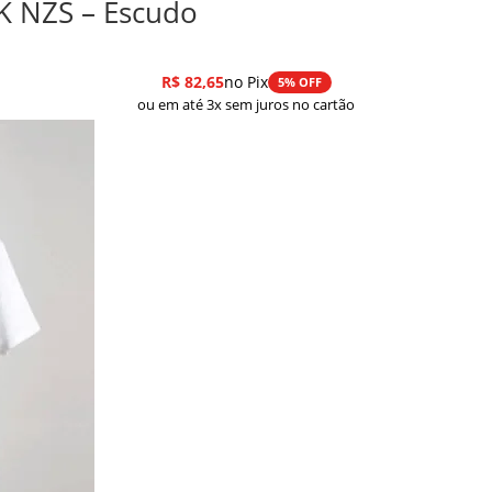
K NZS – Escudo
R$
82,65
no Pix
5% OFF
ou em até 3x sem juros no cartão