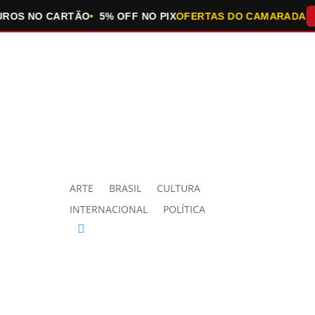
NO CARTÃO
5% OFF NO PIX
OFERTAS DO CAMARADA
QUEIM
ARTE
BRASIL
CULTURA
INTERNACIONAL
POLÍTICA