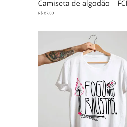
Camiseta de algodão – FC
R$
87,00