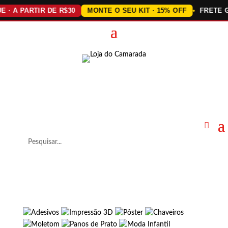
 · A PARTIR DE R$30
MONTE O SEU KIT · 15% OFF
FRETE G