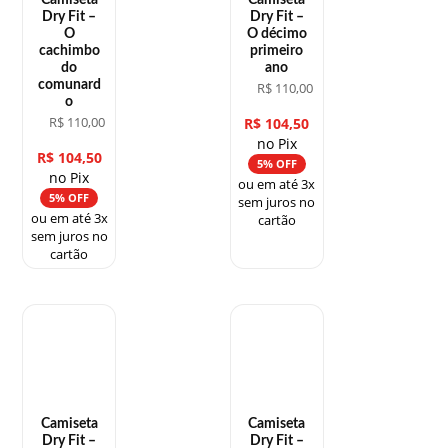
Camiseta
Camiseta
Dry Fit –
Dry Fit –
O
O décimo
cachimbo
primeiro
do
ano
comunard
R$
110,00
o
R$
110,00
R$
104,50
no Pix
R$
104,50
5% OFF
no Pix
ou em até 3x
5% OFF
sem juros no
ou em até 3x
cartão
sem juros no
cartão
Camiseta
Camiseta
Dry Fit –
Dry Fit –