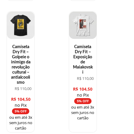
Camiseta
Camiseta
Dry Fit –
Dry Fit –
Golpeie o
Exposição
inimigo da
de
revolução
Maiakovsk
cultural –
i
antialcooli
R$
110,00
smo
R$
110,00
R$
104,50
no Pix
R$
104,50
5% OFF
no Pix
ou em até 3x
5% OFF
sem juros no
ou em até 3x
cartão
sem juros no
cartão