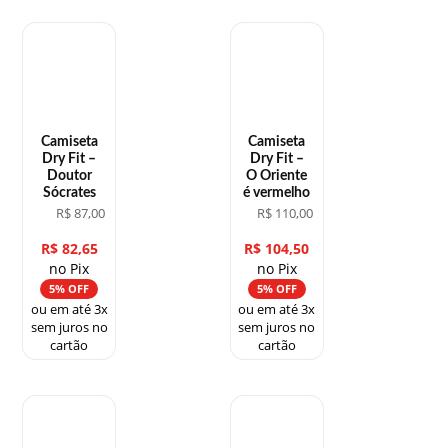
Camiseta
Camiseta
Dry Fit –
Dry Fit –
Doutor
O Oriente
Sócrates
é vermelho
R$
87,00
R$
110,00
R$
82,65
R$
104,50
no Pix
no Pix
5% OFF
5% OFF
ou em até 3x
ou em até 3x
sem juros no
sem juros no
cartão
cartão