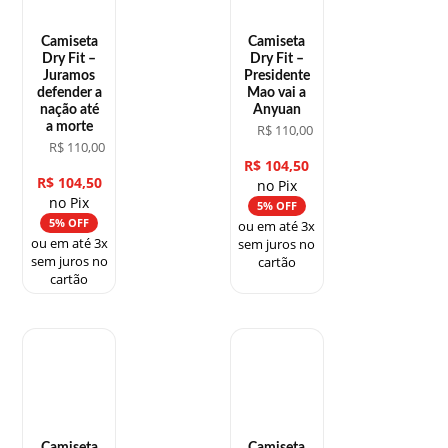
Camiseta
Camiseta
Dry Fit –
Dry Fit –
Juramos
Presidente
defender a
Mao vai a
nação até
Anyuan
a morte
R$
110,00
R$
110,00
R$
104,50
R$
104,50
no Pix
no Pix
5% OFF
5% OFF
ou em até 3x
ou em até 3x
sem juros no
sem juros no
cartão
cartão