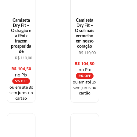
Camiseta
Camiseta
Dry Fit –
Dry Fit –
O dragão e
O sol mais
a fênix
vermelho
trazem
em nosso
prosperida
coração
de
R$
110,00
R$
110,00
R$
104,50
R$
104,50
no Pix
no Pix
5% OFF
5% OFF
ou em até 3x
ou em até 3x
sem juros no
sem juros no
cartão
cartão