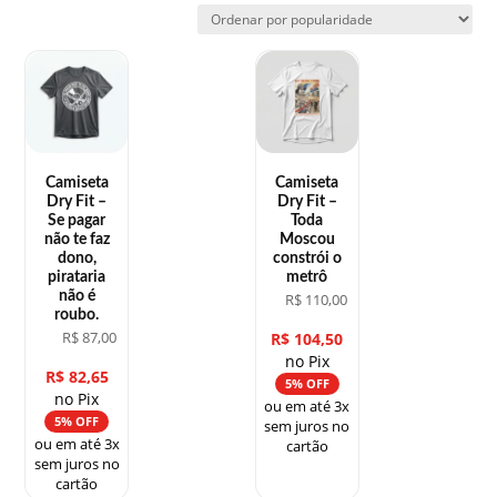
por
popularidade
Camiseta
Camiseta
Dry Fit –
Dry Fit –
Se pagar
Toda
não te faz
Moscou
dono,
constrói o
pirataria
metrô
não é
R$
110,00
roubo.
R$
87,00
R$
104,50
no Pix
R$
82,65
5% OFF
no Pix
ou em até 3x
5% OFF
sem juros no
ou em até 3x
cartão
sem juros no
cartão