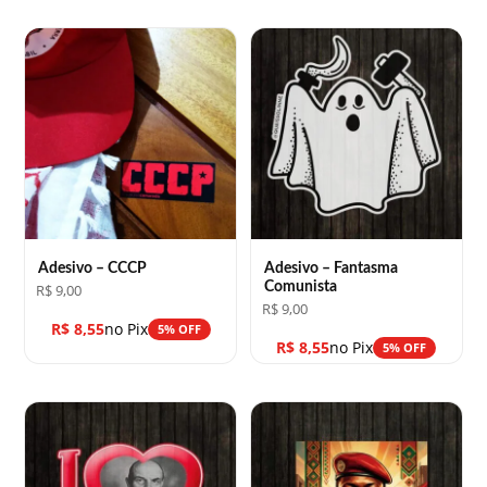
Adesivo – CCCP
Adesivo – Fantasma
Comunista
R$
9,00
R$
9,00
R$
8,55
no Pix
5% OFF
R$
8,55
no Pix
5% OFF