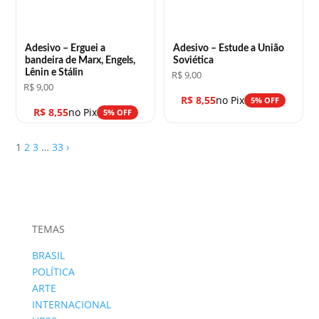
Adesivo – Erguei a
Adesivo – Estude a União
bandeira de Marx, Engels,
Soviética
Lênin e Stálin
R$
9,00
R$
9,00
R$
8,55
no Pix
5% OFF
R$
8,55
no Pix
5% OFF
1
2
3
…
33
›
TEMAS
BRASIL
POLÍTICA
ARTE
INTERNACIONAL