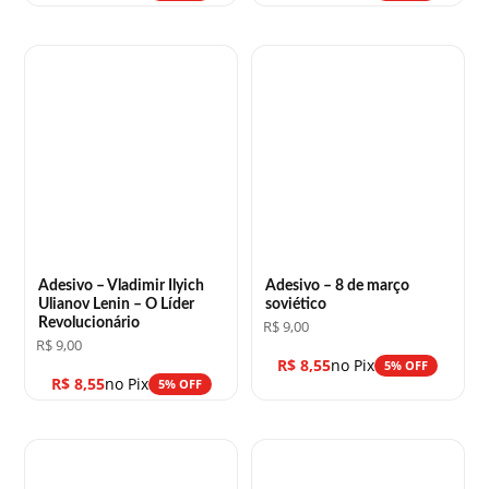
Adesivo – Vladimir Ilyich
Adesivo – 8 de março
Ulianov Lenin – O Líder
soviético
Revolucionário
R$
9,00
R$
9,00
R$
8,55
no Pix
5% OFF
R$
8,55
no Pix
5% OFF