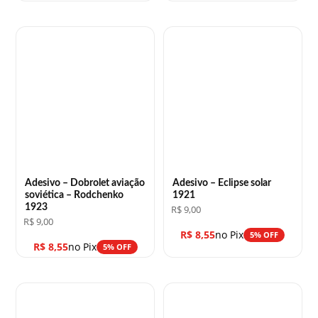
Adesivo – Dobrolet aviação
Adesivo – Eclipse solar
soviética – Rodchenko
1921
1923
R$
9,00
R$
9,00
R$
8,55
no Pix
5% OFF
R$
8,55
no Pix
5% OFF