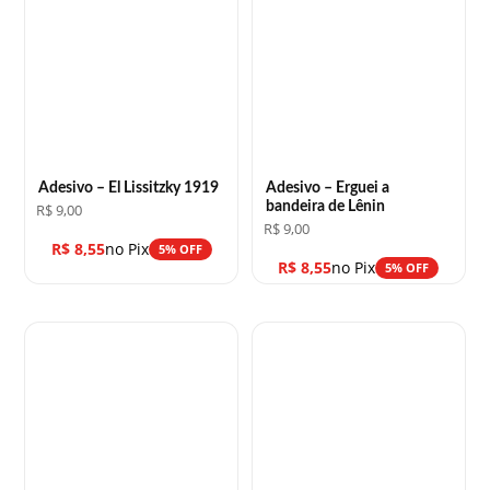
Adesivo – El Lissitzky 1919
Adesivo – Erguei a
bandeira de Lênin
R$
9,00
R$
9,00
R$
8,55
no Pix
5% OFF
R$
8,55
no Pix
5% OFF