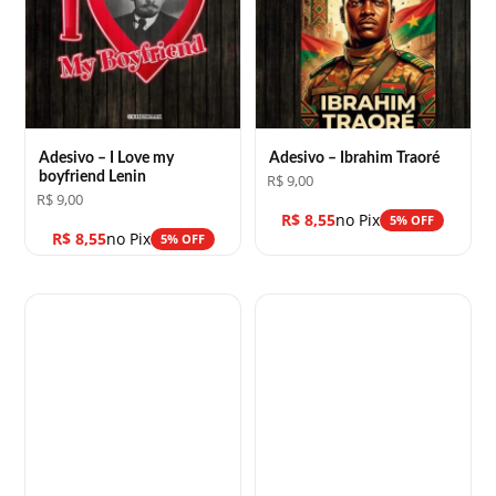
Adesivo – I Love my
Adesivo – Ibrahim Traoré
boyfriend Lenin
R$
9,00
R$
9,00
R$
8,55
no Pix
5% OFF
R$
8,55
no Pix
5% OFF