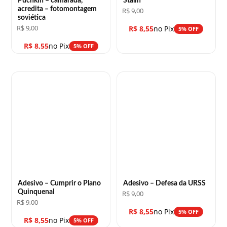
Púchkin – camarada,
Stalin
acredita – fotomontagem
R$
9,00
soviética
R$
9,00
R$
8,55
no Pix
5% OFF
R$
8,55
no Pix
5% OFF
Adesivo – Cumprir o Plano
Adesivo – Defesa da URSS
Quinquenal
R$
9,00
R$
9,00
R$
8,55
no Pix
5% OFF
R$
8,55
no Pix
5% OFF