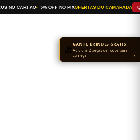
 NO CARTÃO
5% OFF NO PIX
OFERTAS DO CAMARADA
QUEI
GANHE BRINDES GRÁTIS!
🎁
Adicione 2 peças de roupa para
›
começar