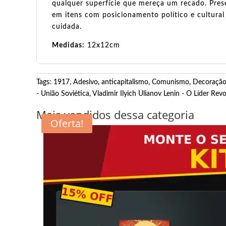
qualquer superfície que mereça um recado. Pres
em itens com posicionamento político e cultura
cuidada.
Medidas:
12x12cm
Tags:
1917
,
Adesivo
,
anticapitalismo
,
Comunismo
,
Decoração
- União Soviética
,
Vladimir Ilyich Ulianov Lenin - O Líder Rev
Mais vendidos dessa categoria
Oferta!