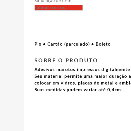
Simulação de frete
Ilyich
Ulianov
Lenin
-
O
Líder
Pix • Cartão (parcelado) • Boleto
Revolucionário
quantidade
SOBRE O PRODUTO
Adesivos marotos impressos digitalmente 
Seu material permite uma maior duração a
colocar em vidros, placas de metal e ambi
Suas medidas podem variar até 0,4cm.