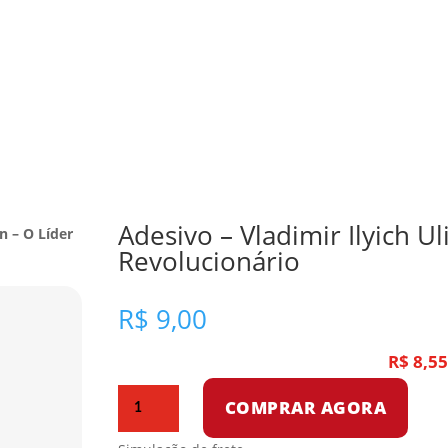
Adesivo – Vladimir Ilyich U
n – O Líder
Revolucionário
R$
9,00
R$
8,5
Adesivo
COMPRAR AGORA
-
Vladimir