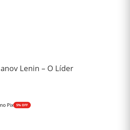
lianov Lenin – O Líder
5
no Pix
5% OFF