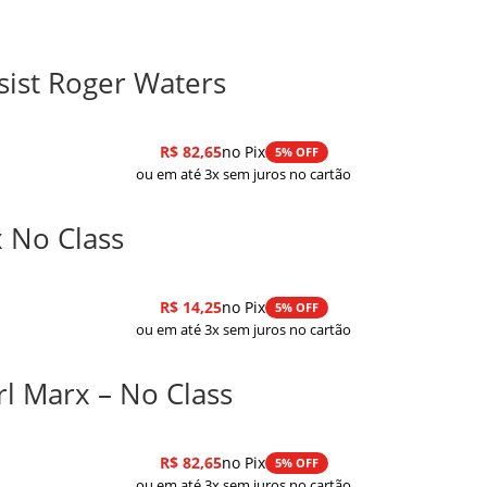
sist Roger Waters
R$
82,65
no Pix
5% OFF
ou em até 3x sem juros no cartão
x No Class
R$
14,25
no Pix
5% OFF
ou em até 3x sem juros no cartão
rl Marx – No Class
R$
82,65
no Pix
5% OFF
ou em até 3x sem juros no cartão