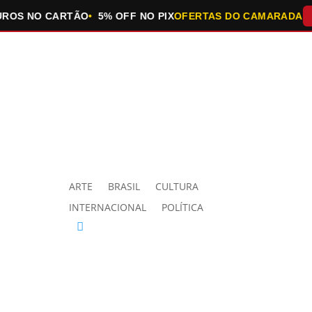
S NO CARTÃO
5% OFF NO PIX
OFERTAS DO CAMARADA
QUE
ARTE
BRASIL
CULTURA
INTERNACIONAL
POLÍTICA