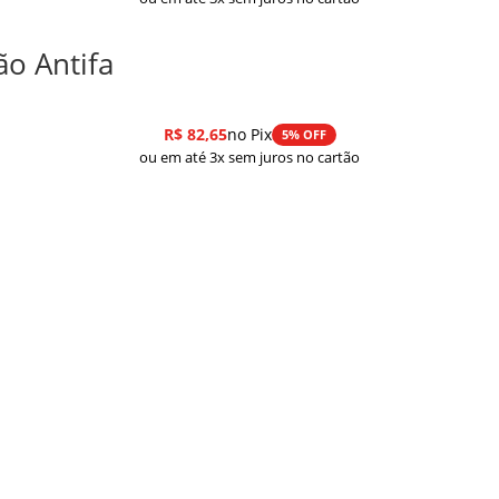
ão Antifa
R$
82,65
no Pix
5% OFF
ou em até 3x sem juros no cartão