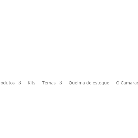
rodutos
Kits
Temas
Queima de estoque
O Camara