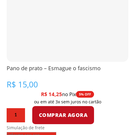
Pano de prato – Esmague o fascismo
R$
15,00
R$
14,25
no Pix
5% OFF
ou em até 3x sem juros no cartão
Pano
COMPRAR AGORA
de
prato
Simulação de frete
-