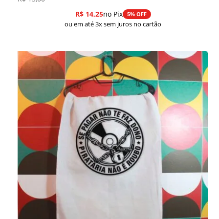
R$
14,25
no Pix
5% OFF
ou em até 3x sem juros no cartão