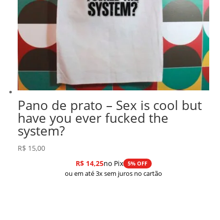
Pano de prato – Sex is cool but
have you ever fucked the
system?
R$
15,00
R$
14,25
no Pix
5% OFF
ou em até 3x sem juros no cartão