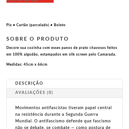
Esmague
o
fascismo
quantidade
Pix • Cartão (parcelado) • Boleto
SOBRE O PRODUTO
Decore sua cozinha com esses panos de prato chavosos feitos
em 100% algodão, estampados em silk screen pelo Camarada.
Medidas: 45cm x 66cm
DESCRIÇÃO
AVALIAÇÕES (0)
Movimentos antifascistas tiveram papel central
na resistência durante a Segunda Guerra
Mundial. O antifascismo defende que fascismo
não se debate, se combate — como postura de