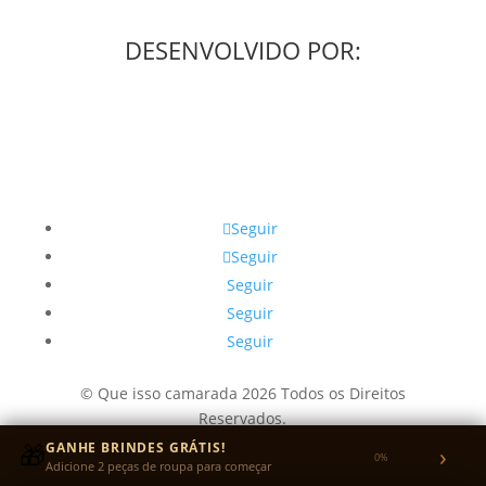
DESENVOLVIDO POR:
Seguir
Seguir
Seguir
Seguir
Seguir
© Que isso camarada 2026 Todos os Direitos
Reservados.
CNPJ: 49.405.292/0001-31
🎁
GANHE BRINDES GRÁTIS!
›
0%
Adicione 2 peças de roupa para começar
Endereço: Rua Ipuã, Vila Carrão, ZL - SP - SP CEP