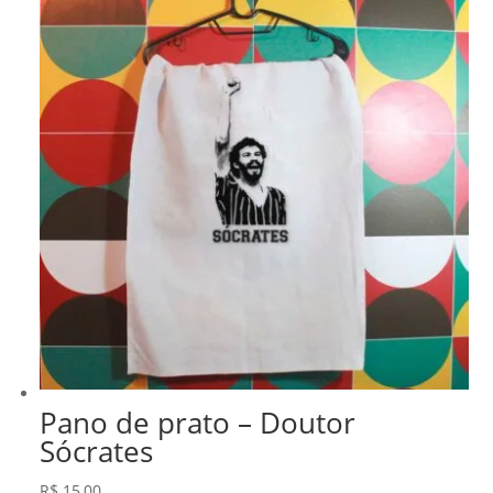
R$ 278,99.
R$ 237,14.
Pano de prato – Doutor
Sócrates
R$
15,00