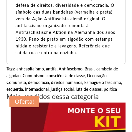
defesa de direitos, diversidade e democracia. O
símbolo das duas bandeiras (vermelha e preta)
vem da Ação Antifascista alemã original. O
antifascismo organizado remonta à
Antifaschistische Aktion na Alemanha dos anos
1930. Pano de prato em algodão com estampa
nítida e resistente a lavagens. Referência que
sai da rua e entra na cozinha.
Tags:
anticapitalismo
,
antifa
,
Antifascismo
,
Brasil
,
camiseta de
algodao
,
Comunismo
,
consciência de classe
,
Decoração
Comunista
,
democracia
,
direitos humanos
,
Esmague o fascismo
,
esquerda
,
Internacional
,
justiça social
,
luta de classes
,
política
Mais vendidos dessa categoria
Oferta!