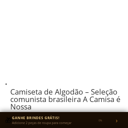
Camiseta de Algodão – Seleção
comunista brasileira A Camisa é
Nossa
R$
130,00
🎁
GANHE BRINDES GRÁTIS!
›
0%
Adicione 2 peças de roupa para começar
R$
123,50
no Pix
5% OFF