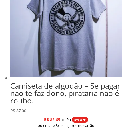
Camiseta de algodão – Se pagar
não te faz dono, pirataria não é
roubo.
R$
87,00
R$
82,65
no Pix
5% OFF
ou em até 3x sem juros no cartão