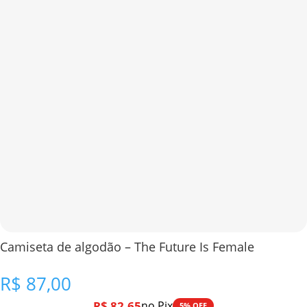
Camiseta de algodão – The Future Is Female
R$
87,00
R$
82,65
no Pix
5% OFF