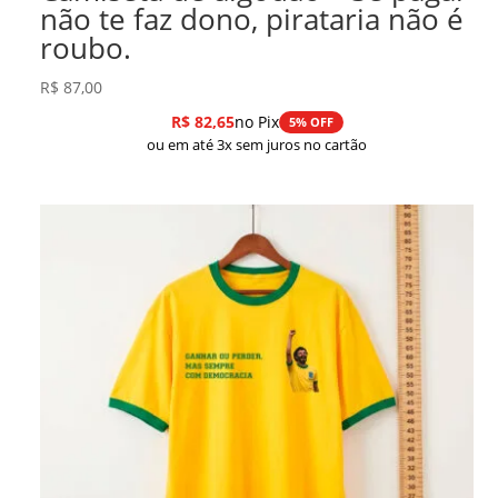
não te faz dono, pirataria não é
roubo.
R$
87,00
R$
82,65
no Pix
5% OFF
ou em até 3x sem juros no cartão