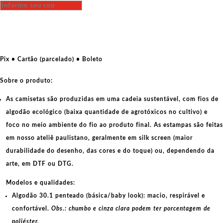
-
Bacurau
o
filme
quantidade
Pix • Cartão (parcelado) • Boleto
Sobre o produto:
As camisetas são produzidas em uma cadeia sustentável, com fios de
algodão ecológico
(baixa quantidade de agrotóxicos no cultivo) e
foco no meio ambiente do fio ao produto final. As
estampas
são feitas
em nosso ateliê paulistano, geralmente em
silk screen
(maior
durabilidade do desenho, das cores e do toque) ou, dependendo da
arte, em
DTF
ou
DTG
.
Modelos e qualidades:
Algodão 30.1 penteado (básica/baby look):
macio, respirável e
confortável.
Obs.: chumbo e cinza clara podem ter porcentagem de
poliéster.