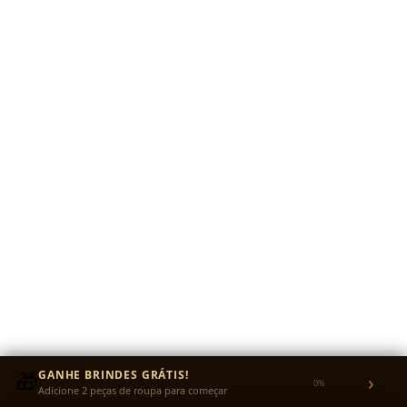
🎁
GANHE BRINDES GRÁTIS!
›
0%
Adicione 2 peças de roupa para começar