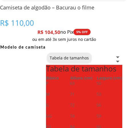
Camiseta de algodão – Bacurau o filme
R$
110,00
R$
104,50
no Pix
5% OFF
ou em até 3x sem juros no cartão
Modelo de camiseta
Tabela de tamanhos
Tabela de tamanhos
Básica
Altura (cm)
Largura (cm)
P
69
50
M
71
53
G
72
56
GG
74
59
EG
84
66