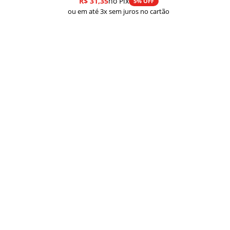
R$
31,35
no Pix
5% OFF
preço:
ou em até 3x sem juros no cartão
R$ 33,00
através
R$ 43,00