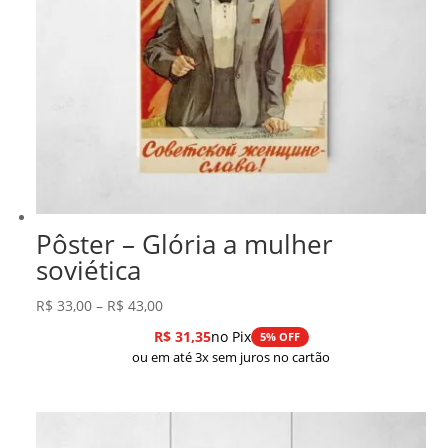
Pôster – Glória a mulher
soviética
Faixa
R$
33,00
–
R$
43,00
de
R$
31,35
no Pix
5% OFF
preço:
ou em até 3x sem juros no cartão
R$ 33,00
através
R$ 43,00