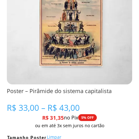
Poster – Pirâmide do sistema capitalista
Faixa
R$
33,00
–
R$
43,00
de
R$
31,35
no Pix
5% OFF
preço:
ou em até 3x sem juros no cartão
R$ 33,00
através
Limpar
Tamanho Poster