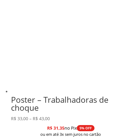
Poster – Trabalhadoras de
choque
Faixa
R$
33,00
–
R$
43,00
de
R$
31,35
no Pix
5% OFF
preço:
ou em até 3x sem juros no cartão