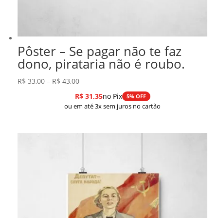
Pôster – Se pagar não te faz
dono, pirataria não é roubo.
Faixa
R$
33,00
–
R$
43,00
de
R$
31,35
no Pix
5% OFF
preço:
ou em até 3x sem juros no cartão
R$ 33,00
através
R$ 43,00