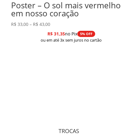
Poster – O sol mais vermelho
em nosso coração
Faixa
R$
33,00
–
R$
43,00
de
R$
31,35
no Pix
5% OFF
preço:
ou em até 3x sem juros no cartão
R$ 33,00
através
R$ 43,00
TROCAS