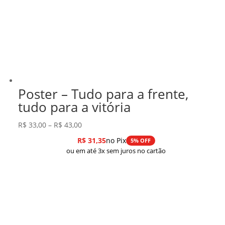
Poster – Tudo para a frente,
tudo para a vitória
Faixa
R$
33,00
–
R$
43,00
de
R$
31,35
no Pix
5% OFF
preço:
ou em até 3x sem juros no cartão
R$ 33,00
através
R$ 43,00