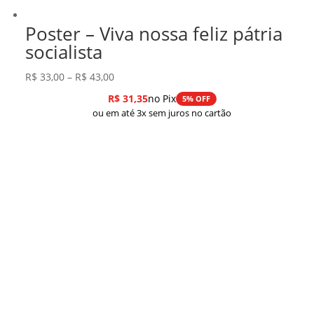
Poster – Viva nossa feliz pátria
socialista
Faixa
R$
33,00
–
R$
43,00
de
R$
31,35
no Pix
5% OFF
preço:
ou em até 3x sem juros no cartão
R$ 33,00
através
R$ 43,00