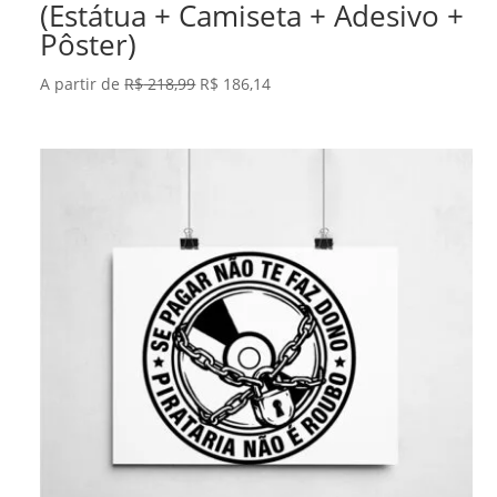
(Estátua + Camiseta + Adesivo +
Pôster)
O
O
A partir de
R$
218,99
R$
186,14
preço
preço
original
atual
era:
é:
R$ 218,99.
R$ 186,14.