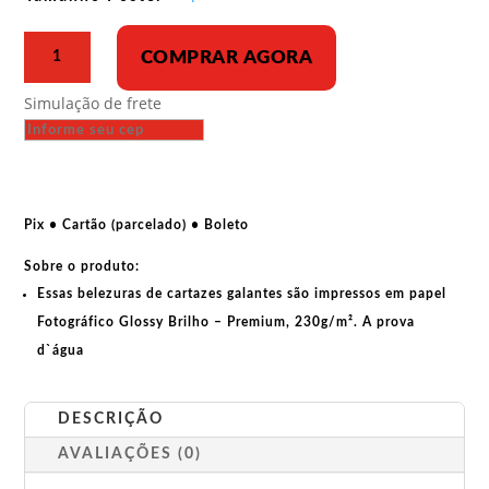
R$ 43,00
Poster
COMPRAR AGORA
-
Pirâmide
Simulação de frete
do
sistema
capitalista
quantidade
Pix • Cartão (parcelado) • Boleto
Sobre o produto:
Essas belezuras de cartazes galantes são impressos em papel
Fotográfico Glossy Brilho – Premium, 230g/m². A prova
d`água
DESCRIÇÃO
AVALIAÇÕES (0)