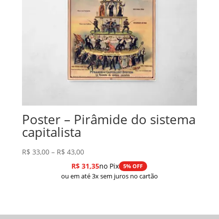
Poster – Pirâmide do sistema
capitalista
Faixa
R$
33,00
–
R$
43,00
de
R$
31,35
no Pix
5% OFF
preço:
ou em até 3x sem juros no cartão
R$ 33,00
através
R$ 43,00