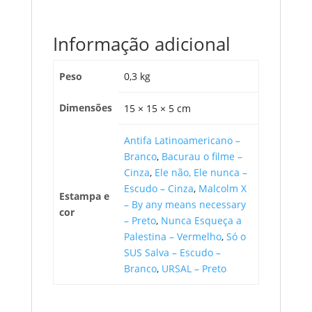
Informação adicional
Peso
0,3 kg
Dimensões
15 × 15 × 5 cm
Antifa Latinoamericano –
Branco
,
Bacurau o filme –
Cinza
,
Ele não, Ele nunca –
Escudo – Cinza
,
Malcolm X
Estampa e
– By any means necessary
cor
– Preto
,
Nunca Esqueça a
Palestina – Vermelho
,
Só o
SUS Salva – Escudo –
Branco
,
URSAL – Preto