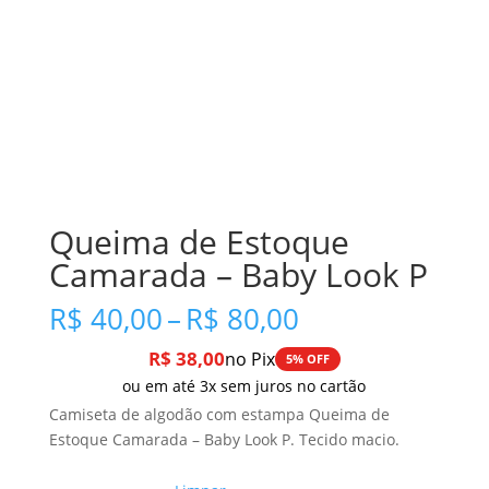
Queima de Estoque
Camarada – Baby Look P
Faixa
R$
40,00
–
R$
80,00
de
R$
38,00
no Pix
preço:
5% OFF
R$ 40,00
ou em até 3x sem juros no cartão
através
Camiseta de algodão com estampa Queima de
R$ 80,00
Estoque Camarada – Baby Look P. Tecido macio.