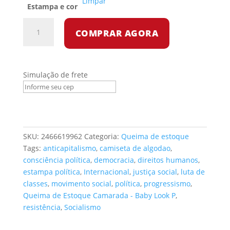
Limpar
Estampa e cor
Queima
COMPRAR AGORA
de
Estoque
Camarada
-
Simulação de frete
Baby
Look
P
quantidade
SKU:
2466619962
Categoria:
Queima de estoque
Tags:
anticapitalismo
,
camiseta de algodao
,
consciência política
,
democracia
,
direitos humanos
,
estampa política
,
Internacional
,
justiça social
,
luta de
classes
,
movimento social
,
política
,
progressismo
,
Queima de Estoque Camarada - Baby Look P
,
resistência
,
Socialismo