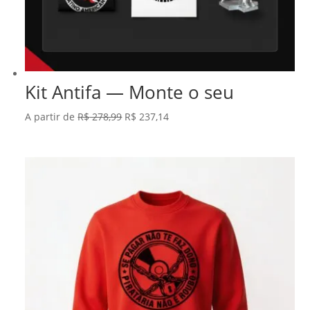
Kit Antifa — Monte o seu
O
O
A partir de
R$
278,99
R$
237,14
preço
preço
original
atual
era:
é:
R$ 278,99.
R$ 237,14.