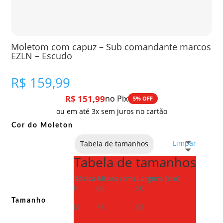
Moletom com capuz – Sub comandante marcos
EZLN – Escudo
R$
159,99
R$
151,99
no Pix
5% OFF
ou em até 3x sem juros no cartão
Cor do Moleton
Limpar
Tabela de tamanhos
Tabela de tamanhos
Básica
Altura (cm)
Largura (cm)
P
69
50
Tamanho
M
71
53