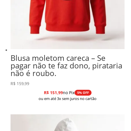
Blusa moletom careca – Se
pagar não te faz dono, pirataria
não é roubo.
R$
159,99
R$
151,99
no Pix
5% OFF
ou em até 3x sem juros no cartão