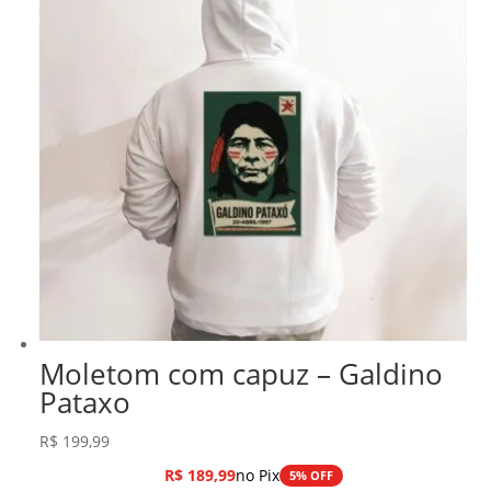
Moletom com capuz – Galdino
Pataxo
R$
199,99
R$
189,99
no Pix
5% OFF