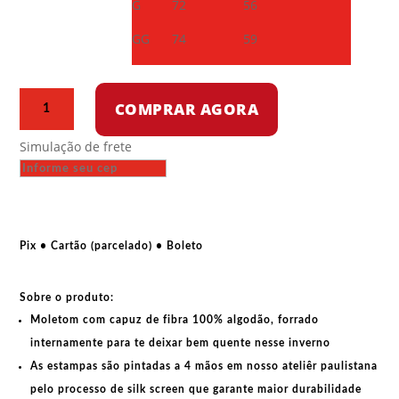
G
72
56
GG
74
59
Moletom
COMPRAR AGORA
com
capuz
Simulação de frete
-
Sub
comandante
marcos
EZLN
Pix • Cartão (parcelado) • Boleto
-
Escudo
Sobre o produto:
quantidade
Moletom com capuz de fibra 100% algodão, forrado
internamente para te deixar bem quente nesse inverno
As estampas são pintadas a 4 mãos em nosso ateliêr paulistana
pelo processo de silk screen que garante maior durabilidade