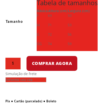
Tabela de tamanhos
Básica
Altura (cm)
Largura (cm)
P
69
50
Tamanho
M
71
53
G
72
56
GG
74
59
Blusa
COMPRAR AGORA
moletom
careca
Simulação de frete
–
Se
pagar
não
te
Pix • Cartão (parcelado) • Boleto
faz