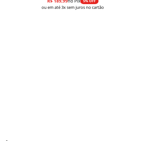
R$
189,99
no Pix
5% OFF
ou em até 3x sem juros no cartão