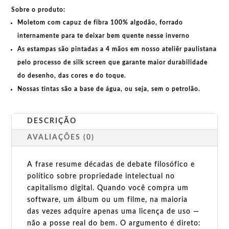
dono,
Sobre o produto:
pirataria
Moletom com capuz de fibra 100% algodão, forrado
não
é
internamente para te deixar bem quente nesse inverno
roubo.
As estampas são pintadas a 4 mãos em nosso ateliêr paulistana
quantidade
pelo processo de silk screen que garante maior durabilidade
do desenho, das cores e do toque.
Nossas tintas são a base de água, ou seja, sem o petrolão.
DESCRIÇÃO
AVALIAÇÕES (0)
A frase resume décadas de debate filosófico e
político sobre propriedade intelectual no
capitalismo digital. Quando você compra um
software, um álbum ou um filme, na maioria
das vezes adquire apenas uma licença de uso —
não a posse real do bem. O argumento é direto: