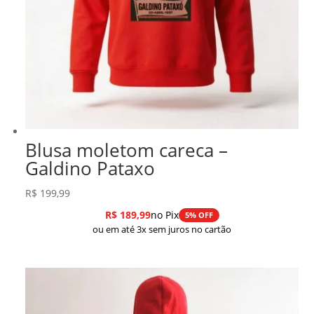
Blusa moletom careca –
Galdino Pataxo
R$
199,99
R$
189,99
no Pix
5% OFF
ou em até 3x sem juros no cartão