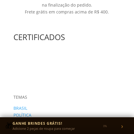
na finalização do pedido.
Frete grátis em compras acima de R$ 400.
CERTIFICADOS
TEMAS
BRASIL
POLÍTICA
ARTE
🎁
GANHE BRINDES GRÁTIS!
›
0%
INTERNACIONAL
Adicione 2 peças de roupa para começar