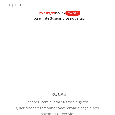
R$
199,99
R$
189,99
no Pix
5% OFF
ou em até 3x sem juros no cartão
TROCAS
Recebeu com avaria? A troca é grátis.
Quer trocar o tamanho? Você envia a peça e nós
pagamos o reenvio.