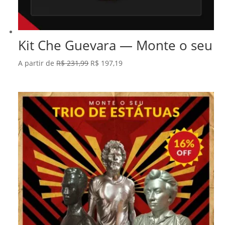
Kit Che Guevara — Monte o seu
O
O
A partir de
R$
231,99
R$
197,19
preço
preço
original
atual
era:
é:
R$ 231,99.
R$ 197,19.