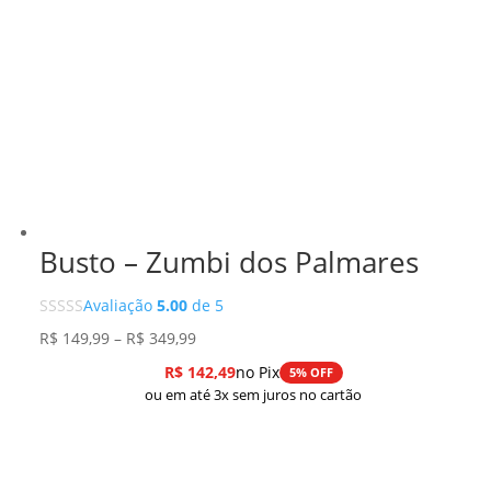
Busto – Zumbi dos Palmares
Avaliação
5.00
de 5
Faixa
R$
149,99
–
R$
349,99
de
R$
142,49
no Pix
5% OFF
preço:
ou em até 3x sem juros no cartão
R$ 149,99
através
R$ 349,99