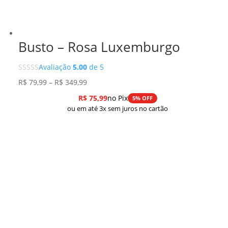
Busto – Rosa Luxemburgo
Avaliação
5.00
de 5
Faixa
R$
79,99
–
R$
349,99
de
R$
75,99
no Pix
5% OFF
preço:
ou em até 3x sem juros no cartão
R$ 79,99
através
R$ 349,99