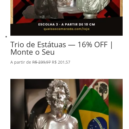
Trio de Estátuas — 16% OFF |
Monte o Seu
O
O
A partir de
R$
239,97
R$
201,57
preço
preço
original
atual
era:
é:
R$ 239,97.
R$ 201,57.