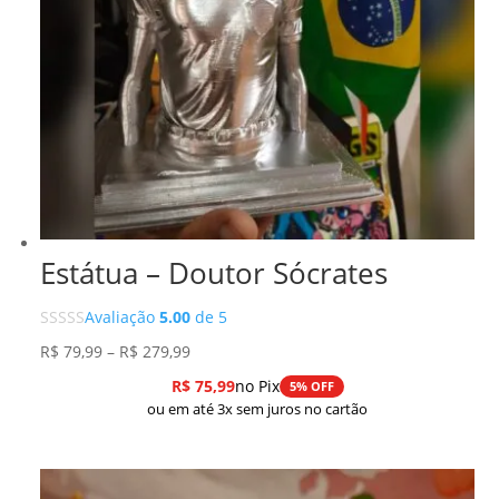
Estátua – Doutor Sócrates
Avaliação
5.00
de 5
Faixa
R$
79,99
–
R$
279,99
de
R$
75,99
no Pix
5% OFF
preço:
ou em até 3x sem juros no cartão
R$ 79,99
através
R$ 279,99