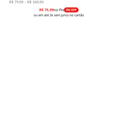
Faixa
R$
79,99
–
R$
349,99
de
R$
75,99
no Pix
5% OFF
preço:
ou em até 3x sem juros no cartão
R$ 79,99
através
R$ 349,99