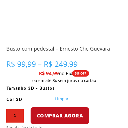
Busto com pedestal – Ernesto Che Guevara
Faixa
R$
99,99
–
R$
249,99
de
R$
94,99
no Pix
5% OFF
preço:
ou em até 3x sem juros no cartão
R$ 99,99
através
Tamanho 3D - Bustos
R$ 249,99
Limpar
Cor 3D
Busto
COMPRAR AGORA
com
pedestal
Simulação de frete