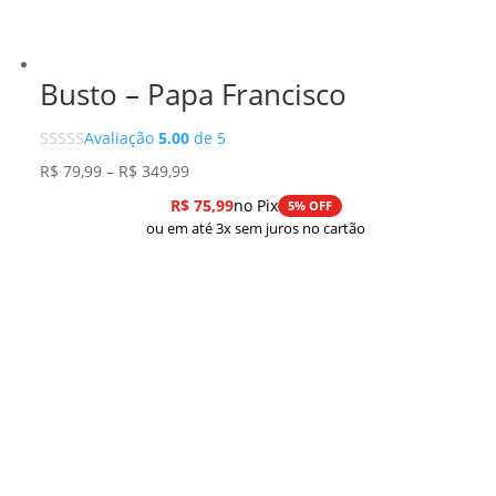
Busto – Papa Francisco
Avaliação
5.00
de 5
Faixa
R$
79,99
–
R$
349,99
de
R$
75,99
no Pix
5% OFF
preço:
ou em até 3x sem juros no cartão
R$ 79,99
através
R$ 349,99