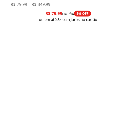
Faixa
R$
79,99
–
R$
349,99
de
R$
75,99
no Pix
5% OFF
preço:
ou em até 3x sem juros no cartão
R$ 79,99
através
R$ 349,99