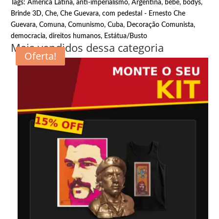
Tags:
América Latina
,
anti-imperialismo
,
Argentina
,
bebê
,
bodys
,
Brinde 3D
,
Che
,
Che Guevara
,
com pedestal - Ernesto Che
Guevara
,
Comuna
,
Comunismo
,
Cuba
,
Decoração Comunista
,
democracia
,
direitos humanos
,
Estátua/Busto
Mais vendidos dessa categoria
Oferta!
Oferta!