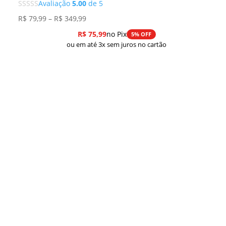
Avaliação
5.00
de 5
Faixa
R$
79,99
–
R$
349,99
de
R$
75,99
no Pix
5% OFF
preço:
ou em até 3x sem juros no cartão
R$ 79,99
através
R$ 349,99