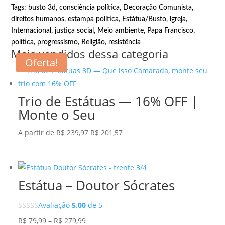
Tags:
busto 3d
,
consciência política
,
Decoração Comunista
,
direitos humanos
,
estampa política
,
Estátua/Busto
,
igreja
,
Internacional
,
justiça social
,
Meio ambiente
,
Papa Francisco
,
política
,
progressismo
,
Religião
,
resistência
Mais vendidos dessa categoria
Oferta!
Trio de Estátuas — 16% OFF |
Monte o Seu
O
O
A partir de
R$
239,97
R$
201,57
preço
preço
original
atual
era:
é:
Estátua – Doutor Sócrates
R$ 239,97.
R$ 201,57.
Avaliação
5.00
de 5
Faixa
R$
79,99
–
R$
279,99