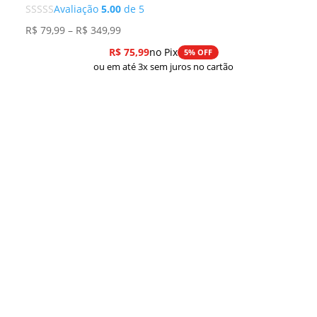
Avaliação
5.00
de 5
Faixa
R$
79,99
–
R$
349,99
de
R$
75,99
no Pix
5% OFF
preço:
ou em até 3x sem juros no cartão
R$ 79,99
através
R$ 349,99