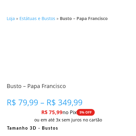
Loja
»
Estátuas e Bustos
»
Busto – Papa Francisco
Busto – Papa Francisco
Faixa
R$
79,99
–
R$
349,99
de
R$
75,99
no Pix
5% OFF
preço:
ou em até 3x sem juros no cartão
R$ 79,99
através
Tamanho 3D - Bustos