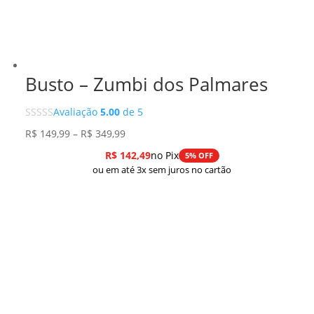
Busto – Zumbi dos Palmares
Avaliação
5.00
de 5
Faixa
R$
149,99
–
R$
349,99
de
R$
142,49
no Pix
5% OFF
preço:
ou em até 3x sem juros no cartão
R$ 149,99
através
R$ 349,99