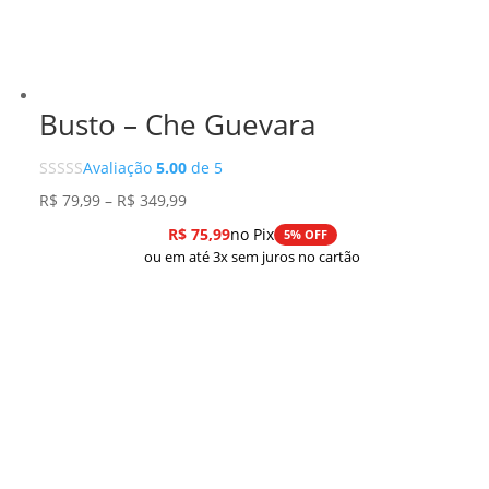
Busto – Che Guevara
Avaliação
5.00
de 5
Faixa
R$
79,99
–
R$
349,99
de
R$
75,99
no Pix
5% OFF
preço:
ou em até 3x sem juros no cartão
R$ 79,99
através
R$ 349,99