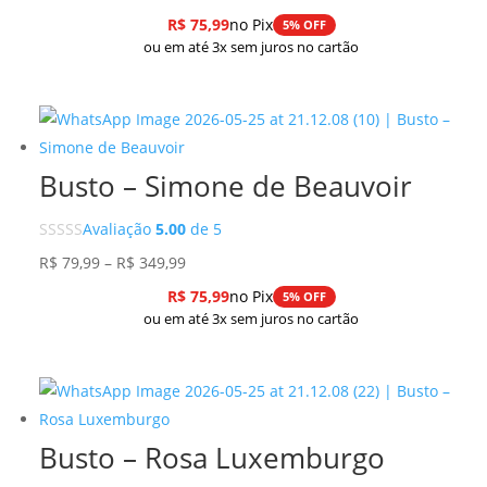
de
R$
75,99
no Pix
5% OFF
preço:
ou em até 3x sem juros no cartão
R$ 79,99
através
R$ 279,99
Busto – Simone de Beauvoir
Avaliação
5.00
de 5
Faixa
R$
79,99
–
R$
349,99
de
R$
75,99
no Pix
5% OFF
preço:
ou em até 3x sem juros no cartão
R$ 79,99
através
R$ 349,99
Busto – Rosa Luxemburgo