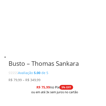
Busto – Thomas Sankara
Avaliação
5.00
de 5
Faixa
R$
79,99
–
R$
349,99
de
R$
75,99
no Pix
5% OFF
preço:
ou em até 3x sem juros no cartão
R$ 79,99
através