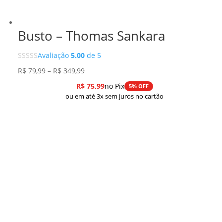
Busto – Thomas Sankara
Avaliação
5.00
de 5
Faixa
R$
79,99
–
R$
349,99
de
R$
75,99
no Pix
5% OFF
preço:
ou em até 3x sem juros no cartão
R$ 79,99
através
R$ 349,99