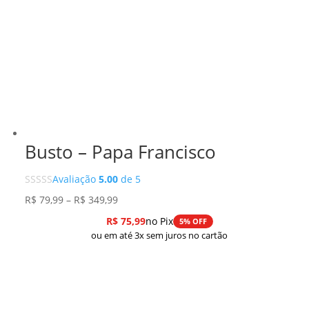
Busto – Papa Francisco
Avaliação
5.00
de 5
Faixa
R$
79,99
–
R$
349,99
de
R$
75,99
no Pix
5% OFF
preço:
ou em até 3x sem juros no cartão
R$ 79,99
através
R$ 349,99