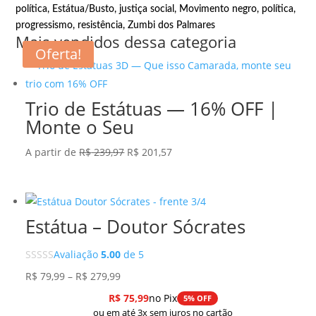
política
,
Estátua/Busto
,
justiça social
,
Movimento negro
,
política
,
progressismo
,
resistência
,
Zumbi dos Palmares
Mais vendidos dessa categoria
Oferta!
Trio de Estátuas — 16% OFF |
Monte o Seu
O
O
A partir de
R$
239,97
R$
201,57
preço
preço
original
atual
era:
é:
Estátua – Doutor Sócrates
R$ 239,97.
R$ 201,57.
Avaliação
5.00
de 5
Faixa
R$
79,99
–
R$
279,99
de
R$
75,99
no Pix
5% OFF
preço:
ou em até 3x sem juros no cartão