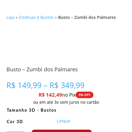
Loja
»
Estátuas e Bustos
»
Busto – Zumbi dos Palmares
Busto – Zumbi dos Palmares
Faixa
R$
149,99
–
R$
349,99
de
R$
142,49
no Pix
5% OFF
preço:
ou em até 3x sem juros no cartão
R$ 149,99
através
Tamanho 3D - Bustos
R$ 349,99
Limpar
Cor 3D