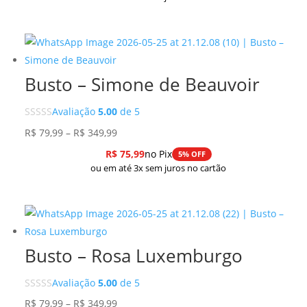
R$ 79,99
através
R$ 279,99
Busto – Simone de Beauvoir
Avaliação
5.00
de 5
Faixa
R$
79,99
–
R$
349,99
de
R$
75,99
no Pix
5% OFF
preço:
ou em até 3x sem juros no cartão
R$ 79,99
através
R$ 349,99
Busto – Rosa Luxemburgo
Avaliação
5.00
de 5
Faixa
R$
79,99
–
R$
349,99