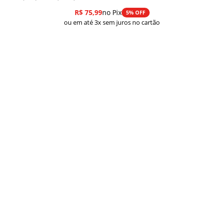
de
R$
75,99
no Pix
5% OFF
preço:
ou em até 3x sem juros no cartão
R$ 79,99
através
R$ 349,99