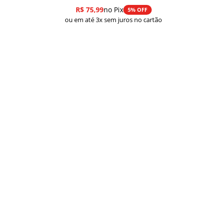
de
R$
75,99
no Pix
5% OFF
preço:
ou em até 3x sem juros no cartão
R$ 79,99
através
R$ 349,99