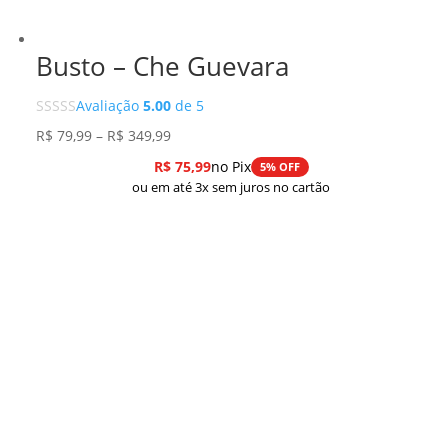
Busto – Che Guevara
Avaliação
5.00
de 5
Faixa
R$
79,99
–
R$
349,99
de
R$
75,99
no Pix
5% OFF
preço:
ou em até 3x sem juros no cartão
R$ 79,99
através
R$ 349,99