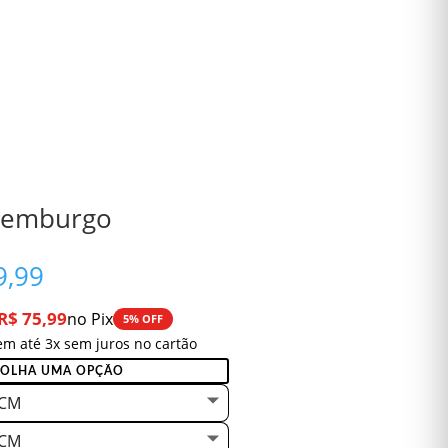
uxemburgo
Faixa
,99
de
preço:
R$
75,99
no Pix
5% OFF
R$ 79,99
em até 3x sem juros no cartão
através
R$ 349,99
 CM
 CM