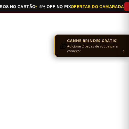
 NO CARTÃO
5% OFF NO PIX
OFERTAS DO CAMARADA
QUEI
GANHE BRINDES GRÁTIS!
🎁
Adicione 2 peças de roupa para
›
começar