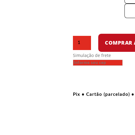
Busto
COMPRAR 
–
Rosa
Simulação de frete
Luxemburgo
quantidade
Pix • Cartão (parcelado) •