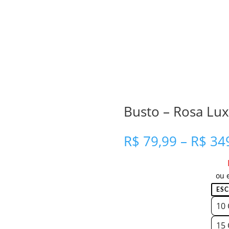
Busto – Rosa L
R$
79,99
–
R$
349
ou 
10
15