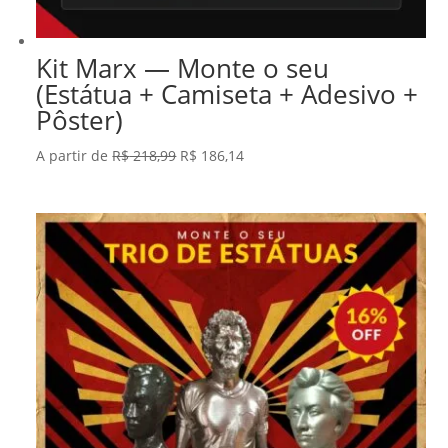
Kit Marx — Monte o seu
(Estátua + Camiseta + Adesivo +
Pôster)
O
O
A partir de
R$
218,99
R$
186,14
preço
preço
original
atual
era:
é:
R$ 218,99.
R$ 186,14.