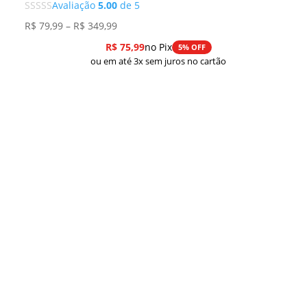
Avaliação
5.00
de 5
Faixa
R$
79,99
–
R$
349,99
de
R$
75,99
no Pix
5% OFF
preço:
ou em até 3x sem juros no cartão
R$ 79,99
através
R$ 349,99