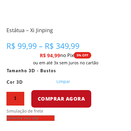
Estátua – Xi Jinping
Faixa
R$
99,99
–
R$
349,99
de
R$
94,99
no Pix
5% OFF
preço:
ou em até 3x sem juros no cartão
R$ 99,99
através
Tamanho 3D - Bustos
R$ 349,99
Limpar
Cor 3D
Estátua
COMPRAR AGORA
-
Xi
Simulação de frete
Jinping
quantidade