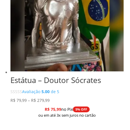
Estátua – Doutor Sócrates
Avaliação
5.00
de 5
Faixa
R$
79,99
–
R$
279,99
de
R$
75,99
no Pix
5% OFF
preço:
ou em até 3x sem juros no cartão
R$ 79,99