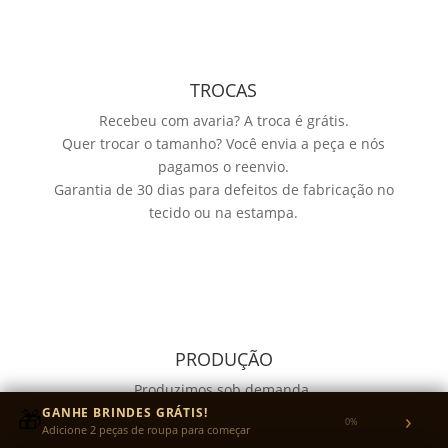
TROCAS
Recebeu com avaria? A troca é grátis.
Quer trocar o tamanho? Você envia a peça e nós
pagamos o reenvio.
Garantia de 30 dias para defeitos de fabricação no
tecido ou na estampa.
PRODUÇÃO
Produzimos sob demanda.
🎁
O prazo de produção até o envio é de 3 a 15 dias
GANHE BRINDES GRÁTIS!
›
0%
Adicione 2 peças de roupa para começar
úteis, para garantir qualidade e acabamento.