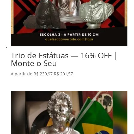
Trio de Estátuas — 16% OFF |
Monte o Seu
O
O
A partir de
R$
239,97
R$
201,57
preço
preço
original
atual
era:
é:
R$ 239,97.
R$ 201,57.