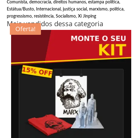
Comunista
,
democracia
,
direitos humanos
,
estampa política
,
Estátua/Busto
,
Internacional
,
justiça social
,
marxismo
,
política
,
progressismo
,
resistência
,
Socialismo
,
Xi Jinping
Mais vendidos dessa categoria
Oferta!
Oferta!