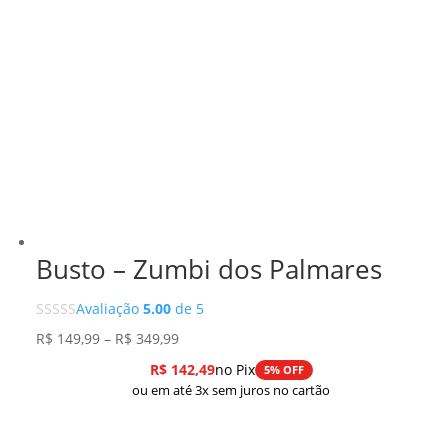
Busto – Zumbi dos Palmares
Avaliação
5.00
de 5
Faixa
R$
149,99
–
R$
349,99
de
R$
142,49
no Pix
5% OFF
preço:
ou em até 3x sem juros no cartão
R$ 149,99
através