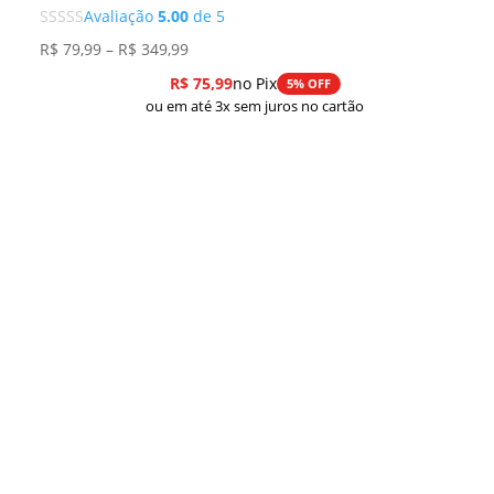
Avaliação
5.00
de 5
Faixa
R$
79,99
–
R$
349,99
de
R$
75,99
no Pix
5% OFF
preço:
ou em até 3x sem juros no cartão
R$ 79,99
através
R$ 349,99