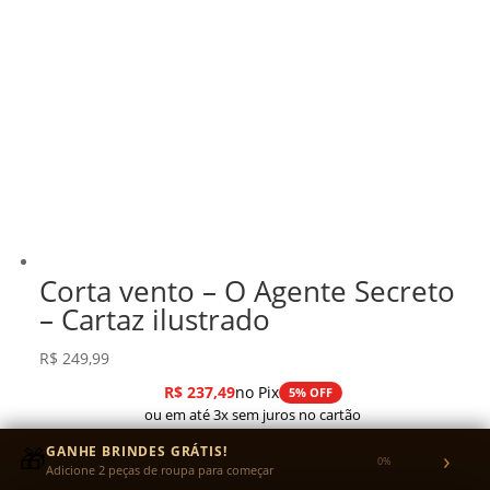
Corta vento – O Agente Secreto
– Cartaz ilustrado
R$
249,99
R$
237,49
no Pix
5% OFF
ou em até 3x sem juros no cartão
🎁
GANHE BRINDES GRÁTIS!
›
0%
Adicione 2 peças de roupa para começar