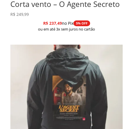
Corta vento – O Agente Secreto
R$
249,99
R$
237,49
no Pix
5% OFF
ou em até 3x sem juros no cartão