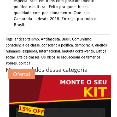
especializada em itens com posicionamento
político e cultural. Feito pra quem busca
qualidade com posicionamento. Que Isso
Camarada — desde 2018. Entrega pra todo o
Brasil.
Tags:
anticapitalismo
,
Antifascista
,
Brasil
,
Comunismo
,
consciência de classe
,
consciência política
,
democracia
,
direitos
humanos
,
esquerda
,
Internacional
,
Jaqueta corta-vento
,
justiça
social
,
luta de classes
,
Os Ricos se esqueceram de temer os
Pobres
,
política
Mais vendidos dessa categoria
Oferta!