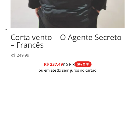
Corta vento – O Agente Secreto
– Francês
R$
249,99
R$
237,49
no Pix
5% OFF
ou em até 3x sem juros no cartão