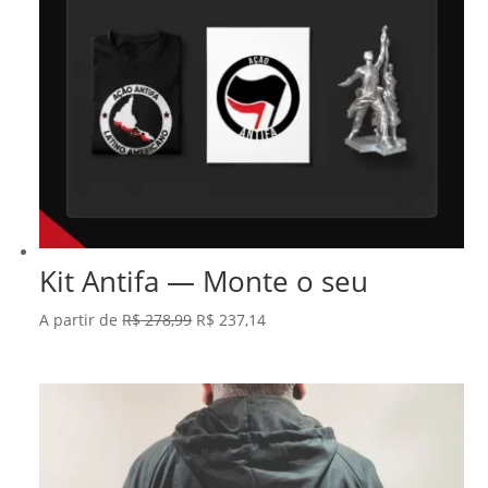
Kit Antifa — Monte o seu
O
O
A partir de
R$
278,99
R$
237,14
preço
preço
original
atual
era:
é:
R$ 278,99.
R$ 237,14.