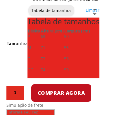
Limpar
Tabela de tamanhos
Tabela de tamanhos
Básica
Altura (cm)
Largura (cm)
P
69
50
Tamanho
M
71
53
G
72
56
GG
74
59
Corta
COMPRAR AGORA
vento
-
Simulação de frete
Os
Ricos
se
esqueceram