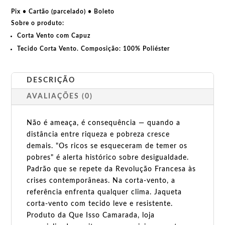
de
Pix • Cartão (parcelado) • Boleto
temer
Sobre o produto:
os
Corta Vento com Capuz
Pobres
Tecido Corta Vento. Composição:
100% Poliéster
quantidade
DESCRIÇÃO
AVALIAÇÕES (0)
Não é ameaça, é consequência — quando a
distância entre riqueza e pobreza cresce
demais. "Os ricos se esqueceram de temer os
pobres" é alerta histórico sobre desigualdade.
Padrão que se repete da Revolução Francesa às
crises contemporâneas. Na corta-vento, a
referência enfrenta qualquer clima. Jaqueta
corta-vento com tecido leve e resistente.
Produto da Que Isso Camarada, loja