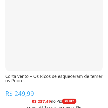
Corta vento – Os Ricos se esqueceram de temer
os Pobres
R$
249,99
R$
237,49
no Pix
5% OFF
ou em até 3x sem juros no cartão