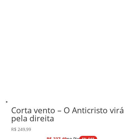
Corta vento – O Anticristo virá
pela direita
R$
249,99
R$
237,49
no Pix
5% OFF