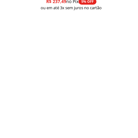
R$
237,49
no Pix
5% OFF
ou em até 3x sem juros no cartão