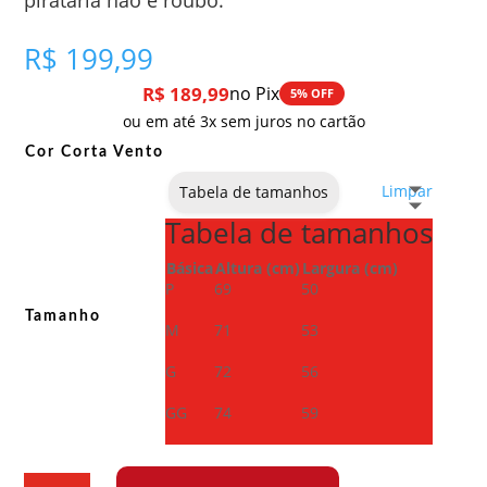
R$
199,99
R$
189,99
no Pix
5% OFF
ou em até 3x sem juros no cartão
Cor Corta Vento
Limpar
Tabela de tamanhos
Tabela de tamanhos
Básica
Altura (cm)
Largura (cm)
P
69
50
Tamanho
M
71
53
G
72
56
GG
74
59
Corta-