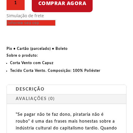
COMPRAR AGORA
vento
–
Simulação de frete
Se
pagar
não
te
faz
Pix • Cartão (parcelado) • Boleto
dono,
Sobre o produto:
pirataria
Corta Vento com Capuz
não
Tecido Corta Vento. Composição:
100% Poliéster
é
roubo.
quantidade
DESCRIÇÃO
AVALIAÇÕES (0)
"Se pagar não te faz dono, pirataria não é
roubo" é uma das frases mais honestas sobre a
indústria cultural do capitalismo tardio. Quando