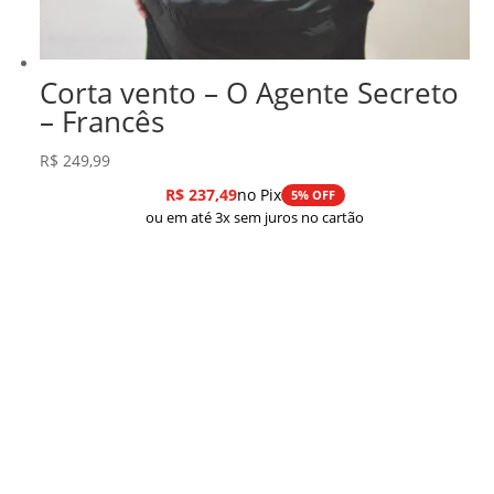
Corta vento – O Agente Secreto
– Francês
R$
249,99
R$
237,49
no Pix
5% OFF
ou em até 3x sem juros no cartão