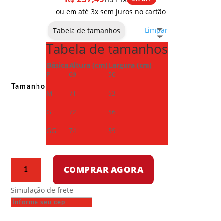
ou em até 3x sem juros no cartão
Limpar
Tabela de tamanhos
Tabela de tamanhos
Básica
Altura (cm)
Largura (cm)
P
69
50
Tamanho
M
71
53
G
72
56
GG
74
59
Corta
COMPRAR AGORA
vento
-
Simulação de frete
O
Anticristo
virá