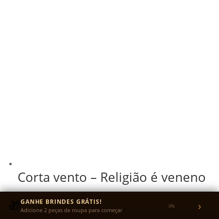
Corta vento – Religião é veneno
R$
249,99
🎁
GANHE BRINDES GRÁTIS!
›
0%
R$
237,49
no Pix
5% OFF
Adicione 2 peças de roupa para começar