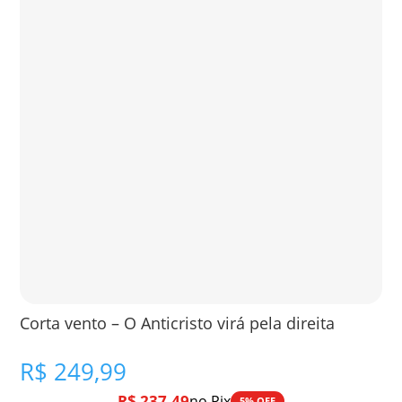
Corta vento – O Anticristo virá pela direita
R$
249,99
R$
237,49
no Pix
5% OFF