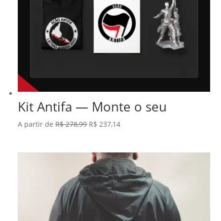
Kit Antifa — Monte o seu
O
O
A partir de
R$
278,99
R$
237,14
preço
preço
original
atual
era:
é:
R$ 278,99.
R$ 237,14.