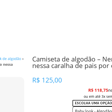
Camiseta de algodão – N
k de algodão
»
nessa caralha de pais por 
o nessa
R$
125,00
R$
118,75
n
ou em até 3x sem
Baby look - Algodão