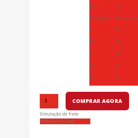
EGG
86
Baby look
Altura (cm)
P
60
M
62
G
65
GG
67
EG
70
Camiseta
COMPRAR AGORA
de
algodão
Simulação de frete
-
Nem
um