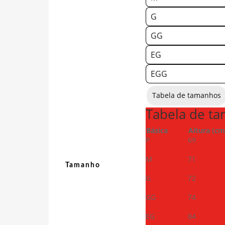
G
GG
EG
EGG
Tabela de tamanhos
Tabela de t
Básica
Altura (cm
P
69
M
71
Tamanho
G
72
GG
74
EG
84