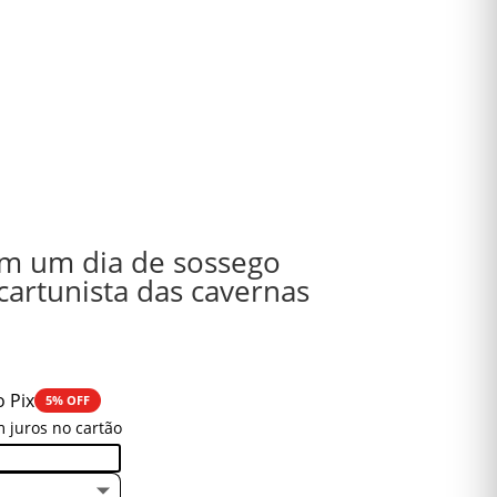
em um dia de sossego
cartunista das cavernas
o Pix
5% OFF
 juros no cartão