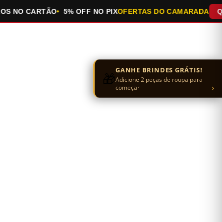
NO CARTÃO
5% OFF NO PIX
OFERTAS DO CAMARADA
QUEIM
GANHE BRINDES GRÁTIS!
🎁
Adicione 2 peças de roupa para
›
começar