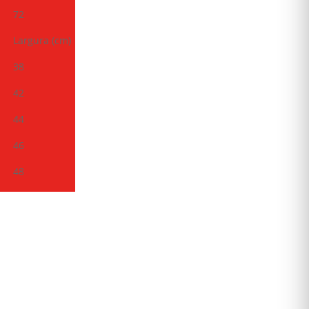
72
Largura (cm)
38
42
44
46
48