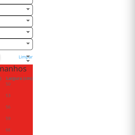
Limpar
amanhos
)
Largura (cm)
50
53
56
59
66