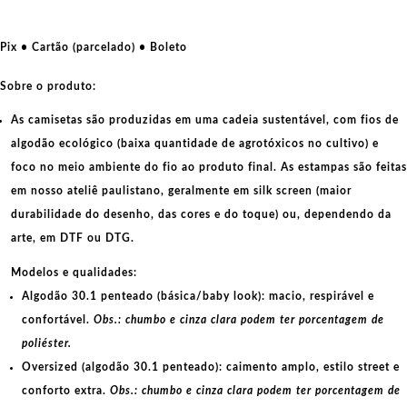
brasileira
Anti-
Fifa
Pix • Cartão (parcelado) • Boleto
quantidade
Sobre o produto:
As camisetas são produzidas em uma cadeia sustentável, com fios de
algodão ecológico
(baixa quantidade de agrotóxicos no cultivo) e
foco no meio ambiente do fio ao produto final. As
estampas
são feitas
em nosso ateliê paulistano, geralmente em
silk screen
(maior
durabilidade do desenho, das cores e do toque) ou, dependendo da
arte, em
DTF
ou
DTG
.
Modelos e qualidades:
Algodão 30.1 penteado (básica/baby look):
macio, respirável e
confortável.
Obs.: chumbo e cinza clara podem ter porcentagem de
poliéster.
Oversized (algodão 30.1 penteado):
caimento amplo, estilo street e
conforto extra.
Obs.: chumbo e cinza clara podem ter porcentagem de