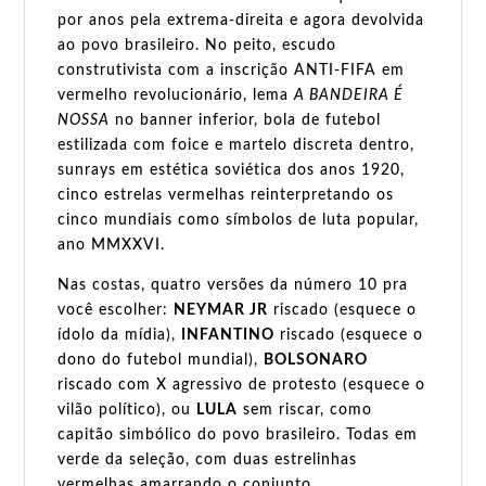
por anos pela extrema-direita e agora devolvida
ao povo brasileiro. No peito, escudo
construtivista com a inscrição ANTI-FIFA em
vermelho revolucionário, lema
A BANDEIRA É
NOSSA
no banner inferior, bola de futebol
estilizada com foice e martelo discreta dentro,
sunrays em estética soviética dos anos 1920,
cinco estrelas vermelhas reinterpretando os
cinco mundiais como símbolos de luta popular,
ano MMXXVI.
Nas costas, quatro versões da número 10 pra
você escolher:
NEYMAR JR
riscado (esquece o
ídolo da mídia),
INFANTINO
riscado (esquece o
dono do futebol mundial),
BOLSONARO
riscado com X agressivo de protesto (esquece o
vilão político), ou
LULA
sem riscar, como
capitão simbólico do povo brasileiro. Todas em
verde da seleção, com duas estrelinhas
vermelhas amarrando o conjunto.