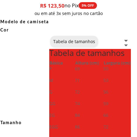
R$
123,50
no Pix
5% OFF
ou em até 3x sem juros no cartão
Modelo de camiseta
Cor
Tabela de tamanhos
Tabela de tamanhos
Básica
Altura (cm)
Largura (cm)
P
69
50
M
71
53
G
72
56
GG
74
59
EG
84
66
Tamanho
EGG
86
72