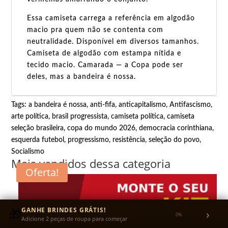
Essa camiseta carrega a referência em algodão
macio pra quem não se contenta com
neutralidade. Disponível em diversos tamanhos.
Camiseta de algodão com estampa nítida e
tecido macio. Camarada — a Copa pode ser
deles, mas a bandeira é nossa.
Tags:
a bandeira é nossa
,
anti-fifa
,
anticapitalismo
,
Antifascismo
,
arte política
,
brasil progressista
,
camiseta política
,
camiseta
seleção brasileira
,
copa do mundo 2026
,
democracia corinthiana
,
esquerda futebol
,
progressismo
,
resistência
,
seleção do povo
,
Socialismo
Mais vendidos dessa categoria
Oferta!
🎁
GANHE BRINDES GRÁTIS!
›
0%
Adicione 2 peças de roupa para começar