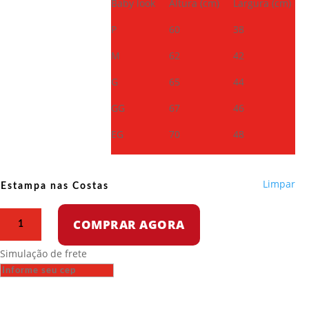
Baby look
Altura (cm)
Largura (cm)
P
60
38
M
62
42
G
65
44
GG
67
46
EG
70
48
Limpar
Estampa nas Costas
Camiseta
COMPRAR AGORA
de
Algodão
Simulação de frete
-
Seleção
comunista