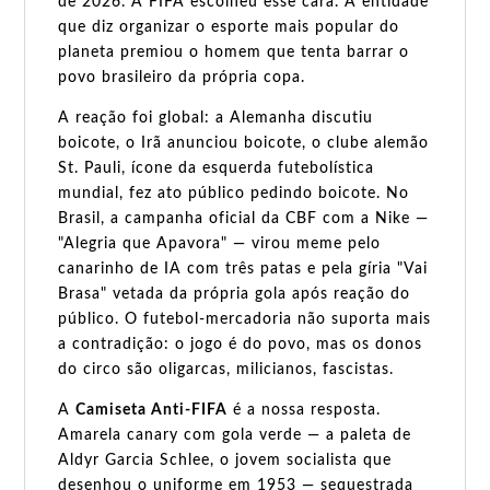
de 2026. A FIFA escolheu esse cara. A entidade
que diz organizar o esporte mais popular do
planeta premiou o homem que tenta barrar o
povo brasileiro da própria copa.
A reação foi global: a Alemanha discutiu
boicote, o Irã anunciou boicote, o clube alemão
St. Pauli, ícone da esquerda futebolística
mundial, fez ato público pedindo boicote. No
Brasil, a campanha oficial da CBF com a Nike —
"Alegria que Apavora" — virou meme pelo
canarinho de IA com três patas e pela gíria "Vai
Brasa" vetada da própria gola após reação do
público. O futebol-mercadoria não suporta mais
a contradição: o jogo é do povo, mas os donos
do circo são oligarcas, milicianos, fascistas.
A
Camiseta Anti-FIFA
é a nossa resposta.
Amarela canary com gola verde — a paleta de
Aldyr Garcia Schlee, o jovem socialista que
desenhou o uniforme em 1953 — sequestrada