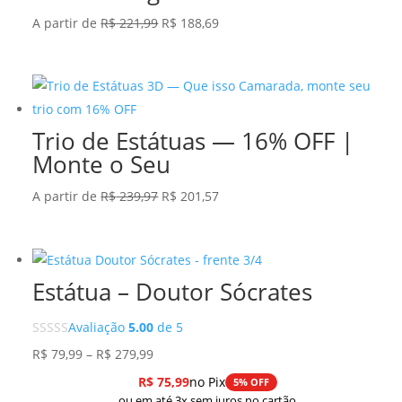
O
O
A partir de
R$
221,99
R$
188,69
preço
preço
original
atual
era:
é:
R$ 221,99.
R$ 188,69.
Trio de Estátuas — 16% OFF |
Monte o Seu
O
O
A partir de
R$
239,97
R$
201,57
preço
preço
original
atual
era:
é:
Estátua – Doutor Sócrates
R$ 239,97.
R$ 201,57.
Avaliação
5.00
de 5
Faixa
R$
79,99
–
R$
279,99
de
R$
75,99
no Pix
5% OFF
preço:
ou em até 3x sem juros no cartão