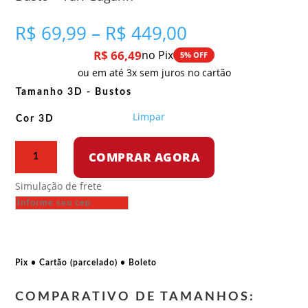
Faixa
R$
69,99
–
R$
449,00
de
R$
66,49
no Pix
5% OFF
preço:
ou em até 3x sem juros no cartão
R$ 69,99
através
Tamanho 3D - Bustos
R$ 449,00
Limpar
Cor 3D
Busto
COMPRAR AGORA
-
Yuri
Simulação de frete
Gagarin
quantidade
Pix • Cartão (parcelado) • Boleto
COMPARATIVO DE TAMANHOS: