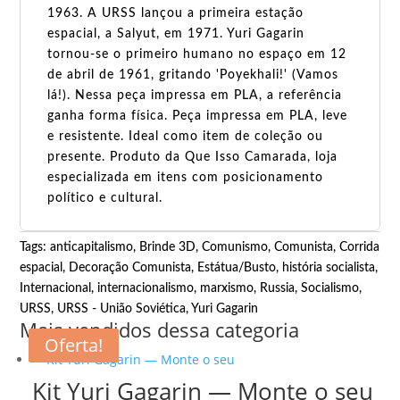
1963. A URSS lançou a primeira estação
espacial, a Salyut, em 1971. Yuri Gagarin
tornou-se o primeiro humano no espaço em 12
de abril de 1961, gritando 'Poyekhali!' (Vamos
lá!). Nessa peça impressa em PLA, a referência
ganha forma física. Peça impressa em PLA, leve
e resistente. Ideal como item de coleção ou
presente. Produto da Que Isso Camarada, loja
especializada em itens com posicionamento
político e cultural.
Tags:
anticapitalismo
,
Brinde 3D
,
Comunismo
,
Comunista
,
Corrida
espacial
,
Decoração Comunista
,
Estátua/Busto
,
história socialista
,
Internacional
,
internacionalismo
,
marxismo
,
Russia
,
Socialismo
,
URSS
,
URSS - União Soviética
,
Yuri Gagarin
Mais vendidos dessa categoria
Oferta!
Oferta!
Kit Yuri Gagarin — Monte o seu