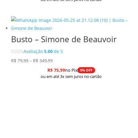
R$ 79,99
através
R$ 279,99
Busto – Simone de Beauvoir
Avaliação
5.00
de 5
Faixa
R$
79,99
–
R$
349,99
de
R$
75,99
no Pix
5% OFF
preço:
ou em até 3x sem juros no cartão
R$ 79,99
através
R$ 349,99