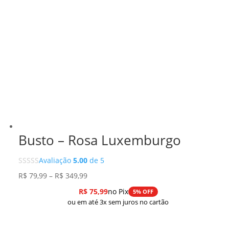
Busto – Rosa Luxemburgo
Avaliação
5.00
de 5
Faixa
R$
79,99
–
R$
349,99
de
R$
75,99
no Pix
5% OFF
preço:
ou em até 3x sem juros no cartão
R$ 79,99
através