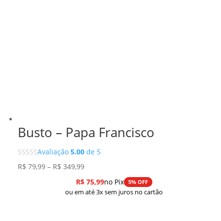
Busto – Papa Francisco
Avaliação
5.00
de 5
Faixa
R$
79,99
–
R$
349,99
de
R$
75,99
no Pix
5% OFF
preço:
ou em até 3x sem juros no cartão
R$ 79,99
através