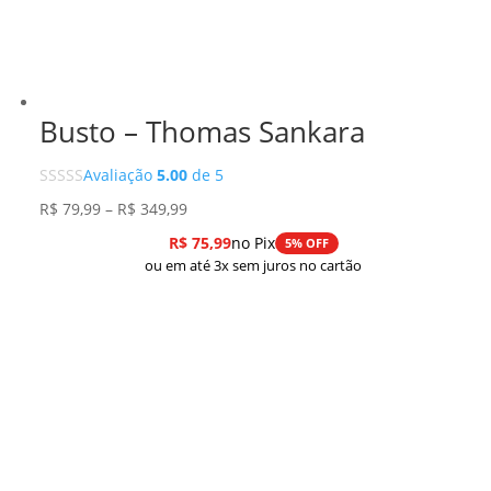
Busto – Thomas Sankara
Avaliação
5.00
de 5
Faixa
R$
79,99
–
R$
349,99
de
R$
75,99
no Pix
5% OFF
preço:
ou em até 3x sem juros no cartão
R$ 79,99
através
R$ 349,99