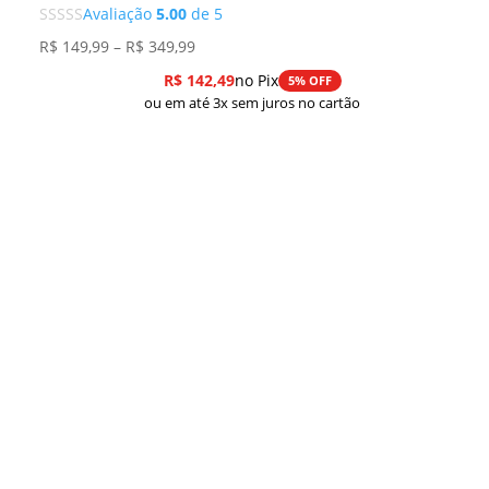
Avaliação
5.00
de 5
Faixa
R$
149,99
–
R$
349,99
de
R$
142,49
no Pix
5% OFF
preço:
ou em até 3x sem juros no cartão
R$ 149,99
através
R$ 349,99