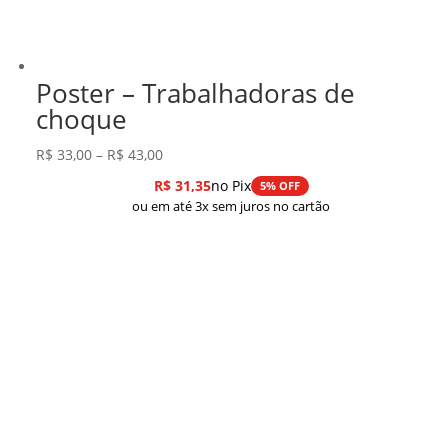
Poster – Trabalhadoras de
choque
Faixa
R$
33,00
–
R$
43,00
de
R$
31,35
no Pix
5% OFF
preço:
ou em até 3x sem juros no cartão
R$ 33,00
através
R$ 43,00