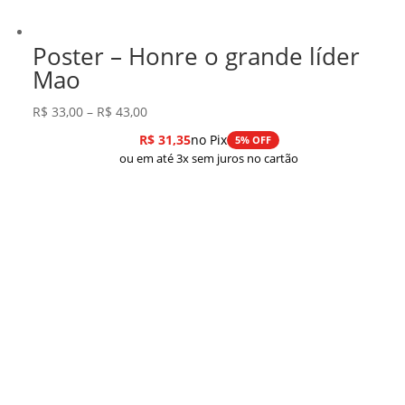
Poster – Honre o grande líder
Mao
Faixa
R$
33,00
–
R$
43,00
de
R$
31,35
no Pix
5% OFF
preço:
ou em até 3x sem juros no cartão
R$ 33,00
através
R$ 43,00