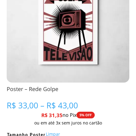
Poster – Rede Golpe
Faixa
R$
33,00
–
R$
43,00
de
R$
31,35
no Pix
5% OFF
preço:
ou em até 3x sem juros no cartão
R$ 33,00
através
Limpar
Tamanho Poster