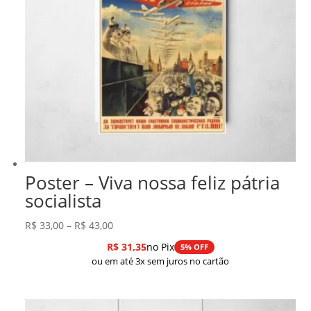
Poster – Viva nossa feliz pátria
socialista
Faixa
R$
33,00
–
R$
43,00
de
R$
31,35
no Pix
5% OFF
preço:
ou em até 3x sem juros no cartão
R$ 33,00
através