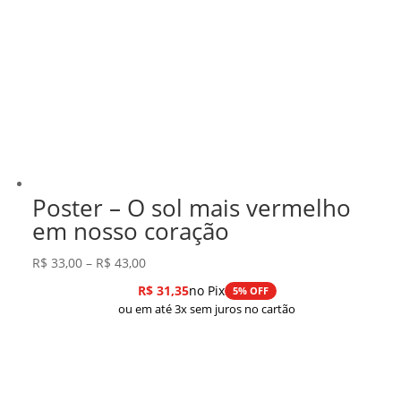
Poster – O sol mais vermelho
em nosso coração
Faixa
R$
33,00
–
R$
43,00
de
R$
31,35
no Pix
5% OFF
preço:
ou em até 3x sem juros no cartão
R$ 33,00
através
R$ 43,00