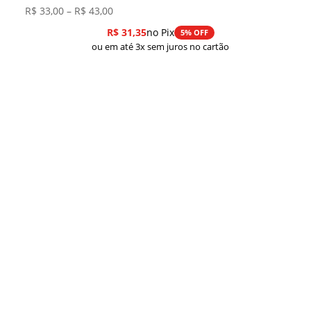
Faixa
R$
33,00
–
R$
43,00
de
R$
31,35
no Pix
5% OFF
preço:
ou em até 3x sem juros no cartão
R$ 33,00
através
R$ 43,00