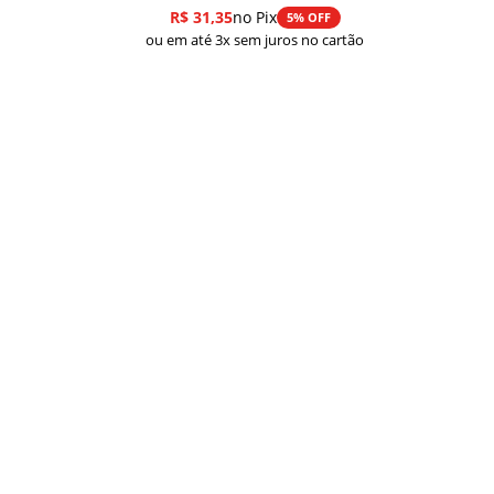
de
R$
31,35
no Pix
5% OFF
preço:
ou em até 3x sem juros no cartão
R$ 33,00
através
R$ 43,00