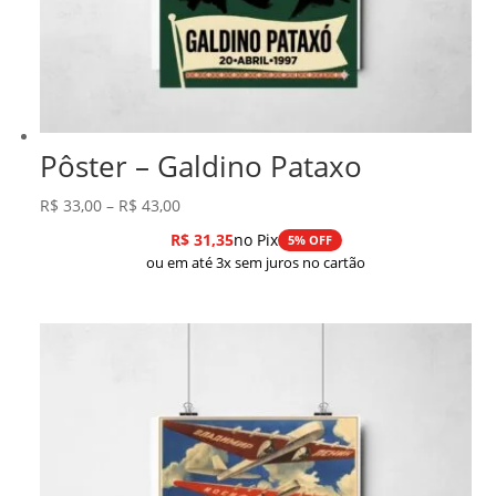
Pôster – Galdino Pataxo
Faixa
R$
33,00
–
R$
43,00
de
R$
31,35
no Pix
5% OFF
preço:
ou em até 3x sem juros no cartão
R$ 33,00
através
R$ 43,00