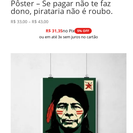
Pôster – Se pagar não te faz
dono, pirataria não é roubo.
Faixa
R$
33,00
–
R$
43,00
de
R$
31,35
no Pix
5% OFF
preço:
ou em até 3x sem juros no cartão
R$ 33,00
através
R$ 43,00