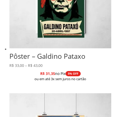
Pôster – Galdino Pataxo
Faixa
R$
33,00
–
R$
43,00
de
R$
31,35
no Pix
5% OFF
preço:
ou em até 3x sem juros no cartão
R$ 33,00
através
R$ 43,00