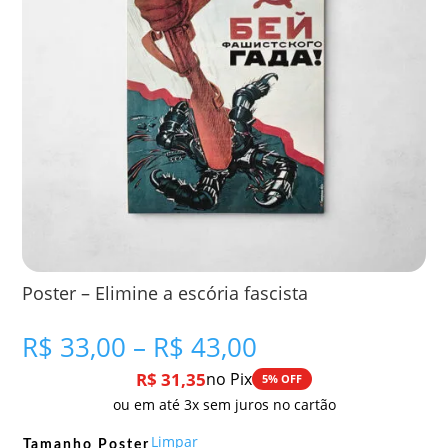
Poster – Elimine a escória fascista
Faixa
R$
33,00
–
R$
43,00
de
R$
31,35
no Pix
5% OFF
preço:
ou em até 3x sem juros no cartão
R$ 33,00
através
Limpar
Tamanho Poster