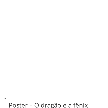
através
R$ 43,00
Poster – O dragão e a fênix