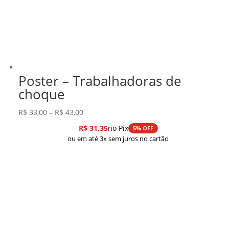
Poster – Trabalhadoras de
choque
Faixa
R$
33,00
–
R$
43,00
de
R$
31,35
no Pix
5% OFF
preço:
ou em até 3x sem juros no cartão
R$ 33,00
através
R$ 43,00