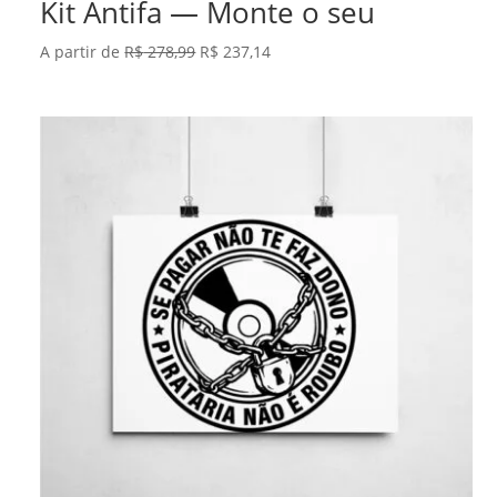
Kit Antifa — Monte o seu
O
O
A partir de
R$
278,99
R$
237,14
preço
preço
original
atual
era:
é:
R$ 278,99.
R$ 237,14.