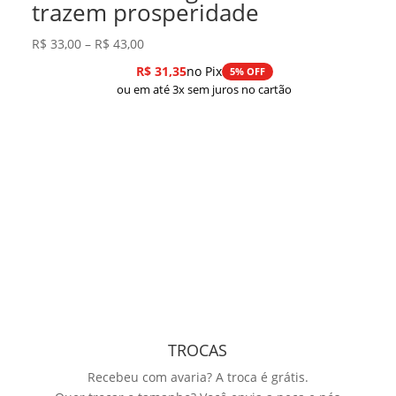
trazem prosperidade
Faixa
R$
33,00
–
R$
43,00
de
R$
31,35
no Pix
5% OFF
preço:
ou em até 3x sem juros no cartão
R$ 33,00
através
R$ 43,00
TROCAS
Recebeu com avaria? A troca é grátis.