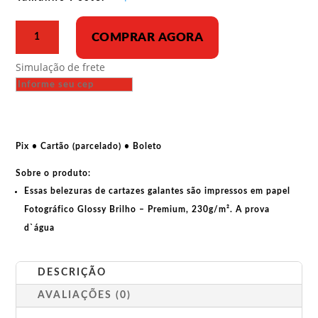
R$ 43,00
Poster
COMPRAR AGORA
-
Elimine
Simulação de frete
a
escória
fascista
quantidade
Pix • Cartão (parcelado) • Boleto
Sobre o produto:
Essas belezuras de cartazes galantes são impressos em papel
Fotográfico Glossy Brilho – Premium, 230g/m². A prova
d`água
DESCRIÇÃO
AVALIAÇÕES (0)