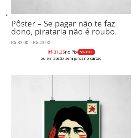
Pôster – Se pagar não te faz
dono, pirataria não é roubo.
Faixa
R$
33,00
–
R$
43,00
de
R$
31,35
no Pix
5% OFF
preço:
ou em até 3x sem juros no cartão
R$ 33,00
através
R$ 43,00