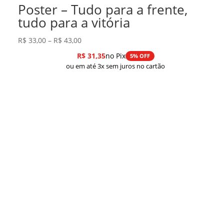
Poster – Tudo para a frente,
tudo para a vitória
Faixa
R$
33,00
–
R$
43,00
de
R$
31,35
no Pix
5% OFF
preço:
ou em até 3x sem juros no cartão
R$ 33,00
através
R$ 43,00