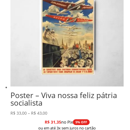
Poster – Viva nossa feliz pátria
socialista
Faixa
R$
33,00
–
R$
43,00
de
R$
31,35
no Pix
5% OFF
preço:
ou em até 3x sem juros no cartão