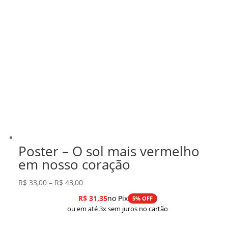
Poster – O sol mais vermelho
em nosso coração
Faixa
R$
33,00
–
R$
43,00
de
R$
31,35
no Pix
5% OFF
preço:
ou em até 3x sem juros no cartão
R$ 33,00