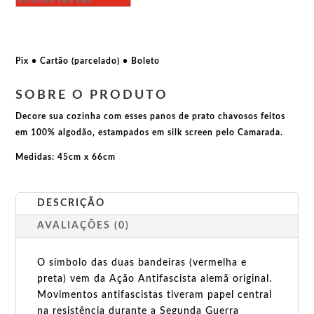
Elimine
a
escória
fascista
Pix • Cartão (parcelado) • Boleto
quantidade
SOBRE O PRODUTO
Decore sua cozinha com esses panos de prato chavosos feitos
em 100% algodão, estampados em silk screen pelo Camarada.
Medidas: 45cm x 66cm
DESCRIÇÃO
AVALIAÇÕES (0)
O símbolo das duas bandeiras (vermelha e
preta) vem da Ação Antifascista alemã original.
Movimentos antifascistas tiveram papel central
na resistência durante a Segunda Guerra