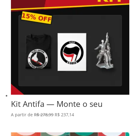
Kit Antifa — Monte o seu
O
O
A partir de
R$
278,99
R$
237,14
preço
preço
original
atual