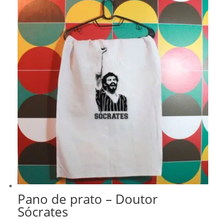
era:
é:
R$ 278,99.
R$ 237,14.
Pano de prato – Doutor
Sócrates