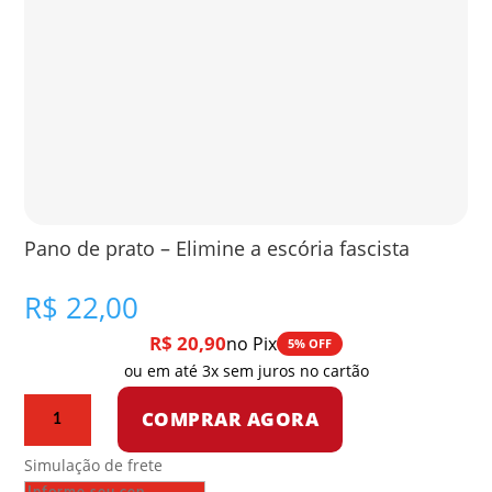
Pano de prato – Elimine a escória fascista
R$
22,00
R$
20,90
no Pix
5% OFF
ou em até 3x sem juros no cartão
Pano
COMPRAR AGORA
de
prato
Simulação de frete
-