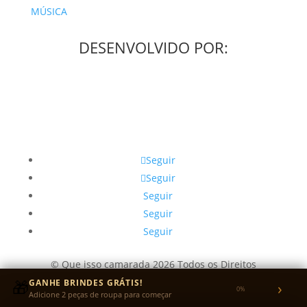
MÚSICA
DESENVOLVIDO POR:
Seguir
Seguir
Seguir
Seguir
Seguir
© Que isso camarada 2026 Todos os Direitos
Reservados.
🎁
GANHE BRINDES GRÁTIS!
›
0%
Adicione 2 peças de roupa para começar
CNPJ: 49.405.292/0001-31