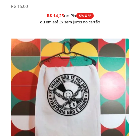
R$
15,00
R$
14,25
no Pix
5% OFF
ou em até 3x sem juros no cartão