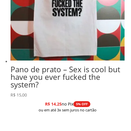
Pano de prato – Sex is cool but
have you ever fucked the
system?
R$
15,00
R$
14,25
no Pix
5% OFF
ou em até 3x sem juros no cartão