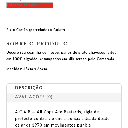
-
Call
the
cops,
I
Pix • Cartão (parcelado) • Boleto
don
´t
SOBRE O PRODUTO
give
Decore sua cozinha com esses panos de prato chavosos feitos
a
em 100% algodão, estampados em silk screen pelo Camarada.
fuck
quantidade
Medidas: 45cm x 66cm
DESCRIÇÃO
AVALIAÇÕES (0)
A.C.A.B — All Cops Are Bastards, sigla de
protesto contra violência policial. Usada desde
os anos 1970 em movimentos punk e