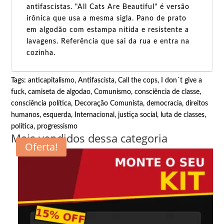
antifascistas. "All Cats Are Beautiful" é versão
irônica que usa a mesma sigla. Pano de prato
em algodão com estampa nítida e resistente a
lavagens. Referência que sai da rua e entra na
cozinha.
Tags:
anticapitalismo
,
Antifascista
,
Call the cops, I don´t give a
fuck
,
camiseta de algodao
,
Comunismo
,
consciência de classe
,
consciência política
,
Decoração Comunista
,
democracia
,
direitos
humanos
,
esquerda
,
Internacional
,
justiça social
,
luta de classes
,
política
,
progressismo
Mais vendidos dessa categoria
Oferta!