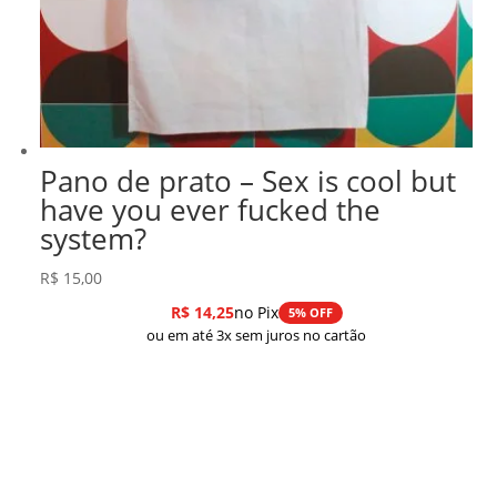
Pano de prato – Sex is cool but
have you ever fucked the
system?
R$
15,00
R$
14,25
no Pix
5% OFF
ou em até 3x sem juros no cartão