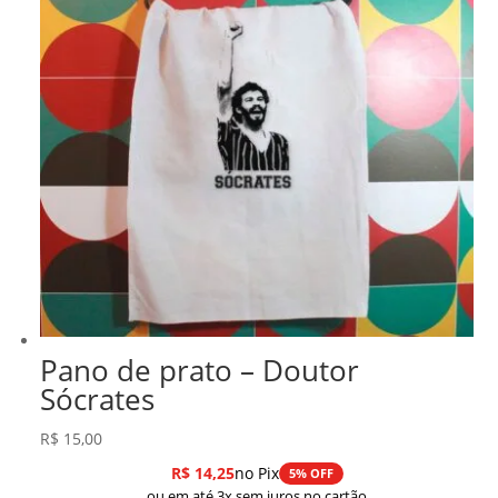
Pano de prato – Doutor
Sócrates
R$
15,00
R$
14,25
no Pix
5% OFF
ou em até 3x sem juros no cartão