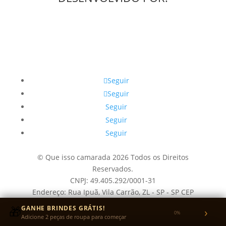
Seguir
Seguir
Seguir
Seguir
Seguir
© Que isso camarada 2026 Todos os Direitos
Reservados.
CNPJ: 49.405.292/0001-31
Endereço: Rua Ipuã, Vila Carrão, ZL - SP - SP CEP
03432090 - Brasil
🎁
GANHE BRINDES GRÁTIS!
›
0%
55(11) 93297- 8060
Adicione 2 peças de roupa para começar