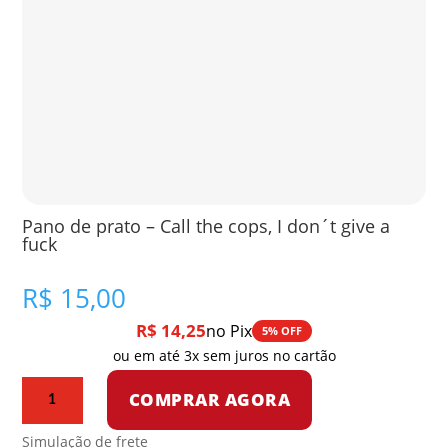
Pano de prato – Call the cops, I don´t give a
fuck
R$
15,00
R$
14,25
no Pix
5% OFF
ou em até 3x sem juros no cartão
Pano
COMPRAR AGORA
de
prato
Simulação de frete