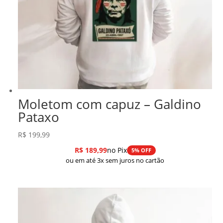
Moletom com capuz – Galdino
Pataxo
R$
199,99
R$
189,99
no Pix
5% OFF
ou em até 3x sem juros no cartão