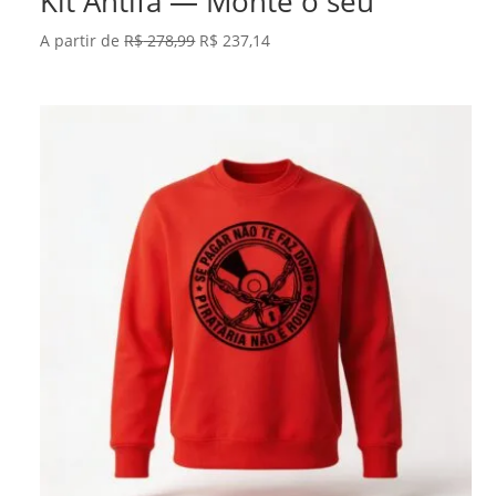
Kit Antifa — Monte o seu
O
O
A partir de
R$
278,99
R$
237,14
preço
preço
original
atual
era:
é:
R$ 278,99.
R$ 237,14.