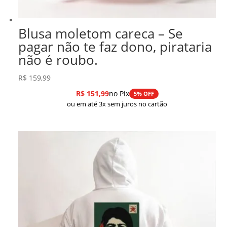
Blusa moletom careca – Se
pagar não te faz dono, pirataria
não é roubo.
R$
159,99
R$
151,99
no Pix
5% OFF
ou em até 3x sem juros no cartão