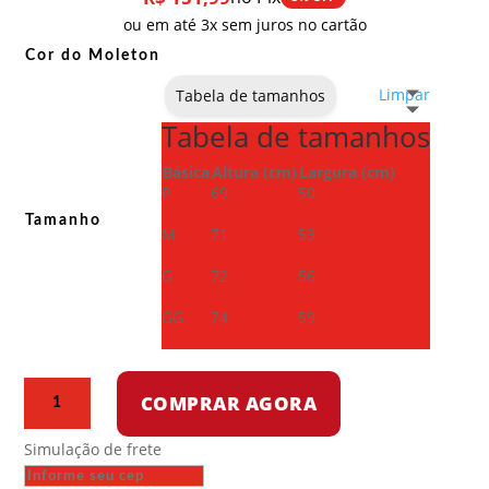
ou em até 3x sem juros no cartão
Cor do Moleton
Limpar
Tabela de tamanhos
Tabela de tamanhos
Básica
Altura (cm)
Largura (cm)
P
69
50
Tamanho
M
71
53
G
72
56
GG
74
59
Moletom
COMPRAR AGORA
com
capuz
Simulação de frete
-