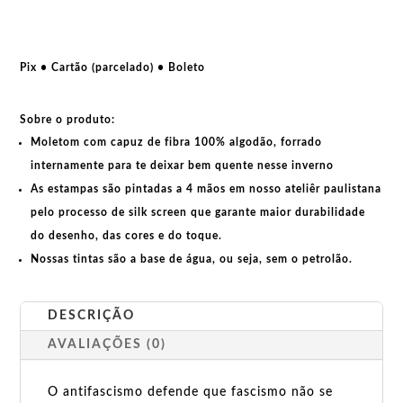
Mamãe
disse
para
não
Pix • Cartão (parcelado) • Boleto
conversar
com
Sobre o produto:
bastardos
Moletom com capuz de fibra 100% algodão, forrado
quantidade
internamente para te deixar bem quente nesse inverno
As estampas são pintadas a 4 mãos em nosso ateliêr paulistana
pelo processo de silk screen que garante maior durabilidade
do desenho, das cores e do toque.
Nossas tintas são a base de água, ou seja, sem o petrolão.
DESCRIÇÃO
AVALIAÇÕES (0)
O antifascismo defende que fascismo não se