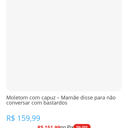
Moletom com capuz – Mamãe disse para não
conversar com bastardos
R$
159,99
R$
151,99
no Pix
5% OFF