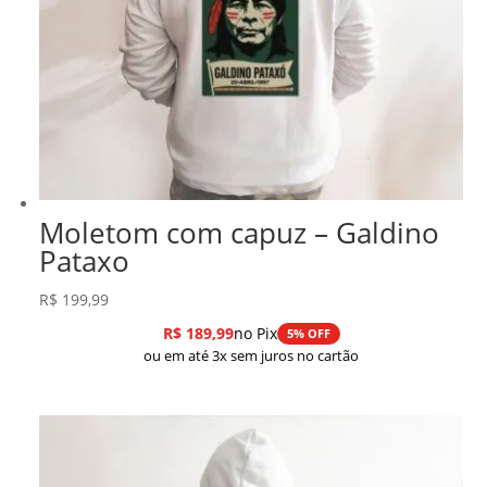
Moletom com capuz – Galdino
Pataxo
R$
199,99
R$
189,99
no Pix
5% OFF
ou em até 3x sem juros no cartão