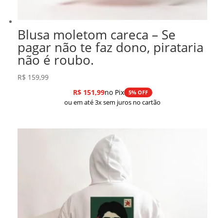
Blusa moletom careca – Se
pagar não te faz dono, pirataria
não é roubo.
R$
159,99
R$
151,99
no Pix
5% OFF
ou em até 3x sem juros no cartão