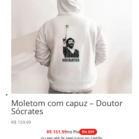
Moletom com capuz – Doutor
Sócrates
R$
159,99
R$
151,99
no Pix
5% OFF
ou em até 3x sem juros no cartão