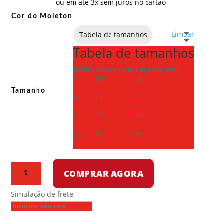
ou em até 3x sem juros no cartão
Cor do Moleton
Limpar
Tabela de tamanhos
Tabela de tamanhos
Básica
Altura (cm)
Largura (cm)
P
69
50
Tamanho
M
71
53
G
72
56
GG
74
59
Moletom
COMPRAR AGORA
com
capuz
Simulação de frete
-
Liberdade