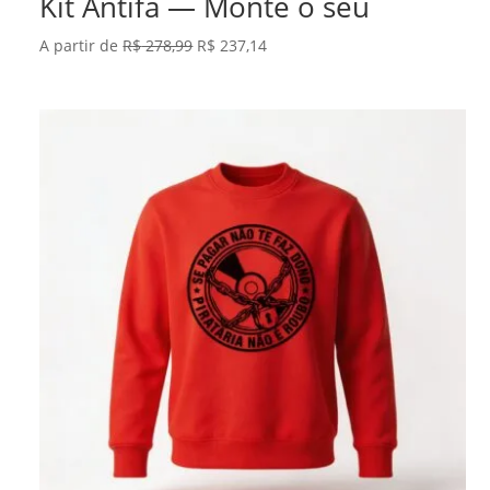
Kit Antifa — Monte o seu
O
O
A partir de
R$
278,99
R$
237,14
preço
preço
original
atual
era:
é:
R$ 278,99.
R$ 237,14.