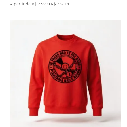
O
O
A partir de
R$
278,99
R$
237,14
preço
preço
original
atual
era:
é:
R$ 278,99.
R$ 237,14.