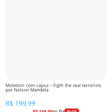
Moletom com capuz – Figth the real terrorists
por Nelson Mandela
R$
199,99
R$
189,99
no Pix
5% OFF