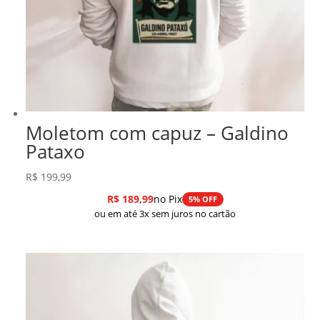
Moletom com capuz – Galdino
Pataxo
R$
199,99
R$
189,99
no Pix
5% OFF
ou em até 3x sem juros no cartão