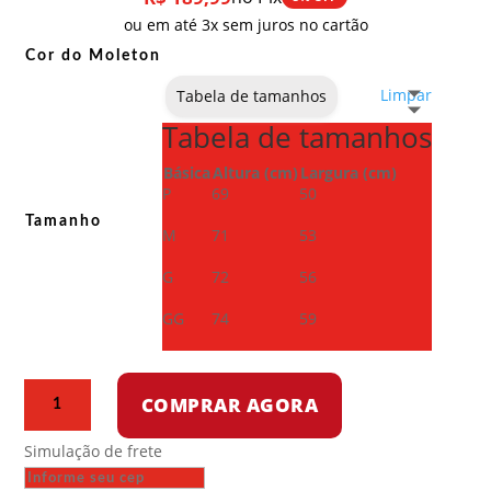
ou em até 3x sem juros no cartão
Cor do Moleton
Limpar
Tabela de tamanhos
Tabela de tamanhos
Básica
Altura (cm)
Largura (cm)
P
69
50
Tamanho
M
71
53
G
72
56
GG
74
59
Moletom
COMPRAR AGORA
com
capuz
Simulação de frete
-