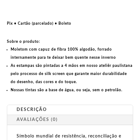
Figth
the
real
terrorists
Pix • Cartão (parcelado) • Boleto
por
Nelson
Sobre o produto:
Mandela
Moletom com capuz de fibra 100% algodão, forrado
quantidade
internamente para te deixar bem quente nesse inverno
As estampas são pintadas a 4 mãos em nosso ateliêr paulistana
pelo processo de silk screen que garante maior durabilidade
do desenho, das cores e do toque.
Nossas tintas são a base de água, ou seja, sem o petrolão.
DESCRIÇÃO
AVALIAÇÕES (0)
Símbolo mundial de resistência, reconciliação e