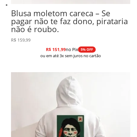
Blusa moletom careca – Se
pagar não te faz dono, pirataria
não é roubo.
R$
159,99
R$
151,99
no Pix
5% OFF
ou em até 3x sem juros no cartão