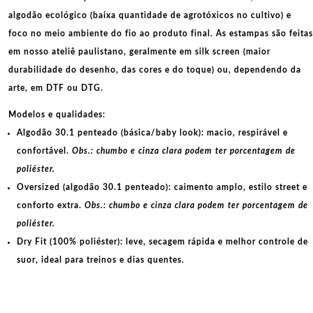
quantidade
algodão ecológico
(baixa quantidade de agrotóxicos no cultivo) e
foco no meio ambiente do fio ao produto final. As
estampas
são feitas
em nosso ateliê paulistano, geralmente em
silk screen
(maior
durabilidade do desenho, das cores e do toque) ou, dependendo da
arte, em
DTF
ou
DTG
.
Modelos e qualidades:
Algodão 30.1 penteado (básica/baby look):
macio, respirável e
confortável.
Obs.: chumbo e cinza clara podem ter porcentagem de
poliéster.
Oversized (algodão 30.1 penteado):
caimento amplo, estilo street e
conforto extra.
Obs.: chumbo e cinza clara podem ter porcentagem de
poliéster.
Dry Fit (100% poliéster):
leve, secagem rápida e melhor controle de
suor, ideal para treinos e dias quentes.