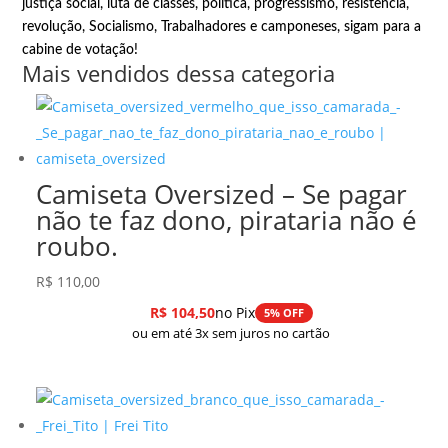
justiça social
,
luta de classes
,
política
,
progressismo
,
resistência
,
revolução
,
Socialismo
,
Trabalhadores e camponeses, sigam para a
cabine de votação!
Mais vendidos dessa categoria
Camiseta Oversized – Se pagar
não te faz dono, pirataria não é
roubo.
R$
110,00
R$
104,50
no Pix
5% OFF
ou em até 3x sem juros no cartão