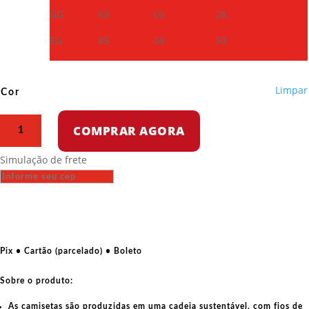
GG
83
66
28
EG
85
68
30
Limpar
Cor
Camiseta
COMPRAR AGORA
Oversized
-
Simulação de frete
Trabalhadores
e
camponeses,
sigam
para
a
Pix • Cartão (parcelado) • Boleto
cabine
de
Sobre o produto:
votação
As camisetas são produzidas em uma cadeia sustentável, com fios de