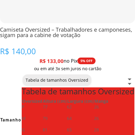
Camiseta Oversized – Trabalhadores e camponeses,
sigam para a cabine de votação
R$
140,00
R$
133,00
no Pix
5% OFF
ou em até 3x sem juros no cartão
Tabela de tamanhos Oversized
Tabela de tamanhos Oversized
Oversized
Altura (cm)
Largura (cm)
Manga
P
77
62
26
M
79
64
26
Tamanho
G
81
65
28