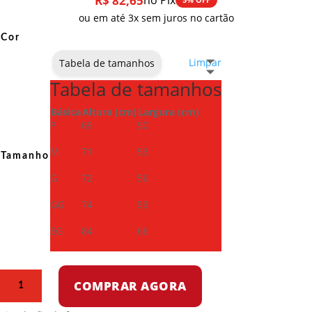
R$
82,65
no Pix
ou em até 3x sem juros no cartão
Cor
Limpar
Tabela de tamanhos
Tabela de tamanhos
Básica
Altura (cm)
Largura (cm)
P
69
50
M
71
53
Tamanho
G
72
56
GG
74
59
EG
84
66
Camiseta
COMPRAR AGORA
Dry
Fit