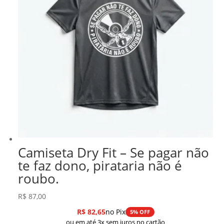
Camiseta Dry Fit – Se pagar não
te faz dono, pirataria não é
roubo.
R$
87,00
R$
82,65
no Pix
5% OFF
ou em até 3x sem juros no cartão