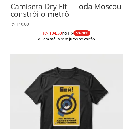
Camiseta Dry Fit – Toda Moscou
constrói o metrô
R$
110,00
R$
104,50
no Pix
5% OFF
ou em até 3x sem juros no cartão