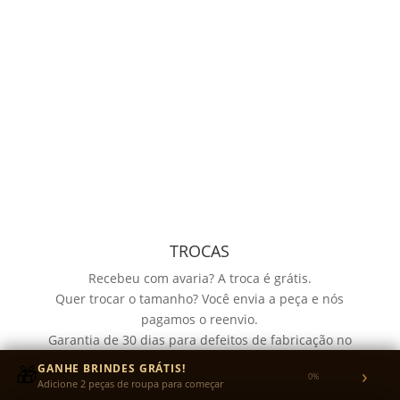
TROCAS
Recebeu com avaria? A troca é grátis.
Quer trocar o tamanho? Você envia a peça e nós
pagamos o reenvio.
Garantia de 30 dias para defeitos de fabricação no
tecido ou na estampa.
🎁
GANHE BRINDES GRÁTIS!
›
0%
Adicione 2 peças de roupa para começar