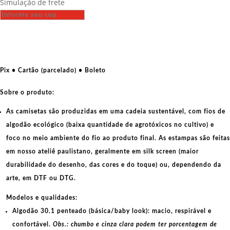
Simulação de frete
-
Resist
Roger
Waters
quantidade
Pix • Cartão (parcelado) • Boleto
Sobre o produto:
As camisetas são produzidas em uma cadeia sustentável, com fios de
algodão ecológico
(baixa quantidade de agrotóxicos no cultivo) e
foco no meio ambiente do fio ao produto final. As
estampas
são feitas
em nosso ateliê paulistano, geralmente em
silk screen
(maior
durabilidade do desenho, das cores e do toque) ou, dependendo da
arte, em
DTF
ou
DTG
.
Modelos e qualidades:
Algodão 30.1 penteado (básica/baby look):
macio, respirável e
confortável.
Obs.: chumbo e cinza clara podem ter porcentagem de