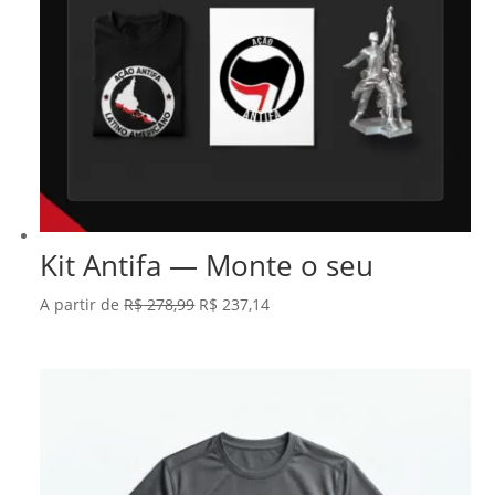
Kit Antifa — Monte o seu
O
O
A partir de
R$
278,99
R$
237,14
preço
preço
original
atual
era:
é:
R$ 278,99.
R$ 237,14.