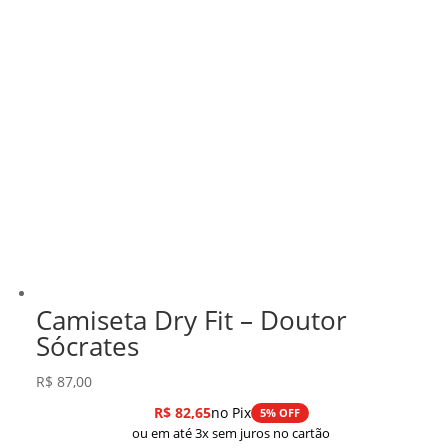
Camiseta Dry Fit – Doutor
Sócrates
R$
87,00
R$
82,65
no Pix
5% OFF
ou em até 3x sem juros no cartão