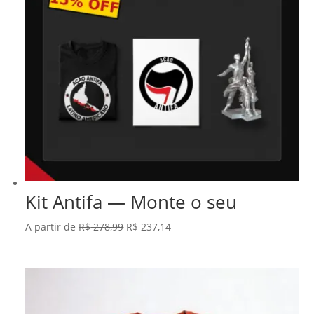
Kit Antifa — Monte o seu
O
O
A partir de
R$
278,99
R$
237,14
preço
preço
original
atual
era:
é:
R$ 278,99.
R$ 237,14.