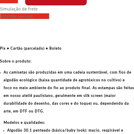
-
Simulação de frete
Voa
Trump
quantidade
Pix • Cartão (parcelado) • Boleto
Sobre o produto:
As camisetas são produzidas em uma cadeia sustentável, com fios de
algodão ecológico
(baixa quantidade de agrotóxicos no cultivo) e
foco no meio ambiente do fio ao produto final. As
estampas
são feitas
em nosso ateliê paulistano, geralmente em
silk screen
(maior
durabilidade do desenho, das cores e do toque) ou, dependendo da
arte, em
DTF
ou
DTG
.
Modelos e qualidades:
Algodão 30.1 penteado (básica/baby look):
macio, respirável e