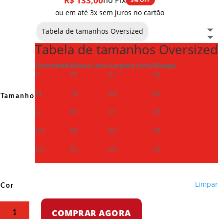
R$
133,00
no Pix
ou em até 3x sem juros no cartão
Tabela de tamanhos Oversized
Tabela de tamanhos Oversized
Oversized
Altura (cm)
Largura (cm)
Manga
P
77
62
26
M
79
64
26
Tamanho
G
81
65
28
GG
83
66
28
EG
85
68
30
Limpar
Cor
Camiseta
COMPRAR AGORA
Oversized