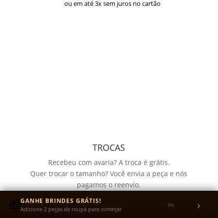
ou em até 3x sem juros no cartão
TROCAS
Recebeu com avaria? A troca é grátis.
Quer trocar o tamanho? Você envia a peça e nós
pagamos o reenvio.
Garantia de 30 dias para defeitos de fabricação no
🎁
GANHE BRINDES GRÁTIS!
›
0%
tecido ou na estampa.
Adicione 2 peças de roupa para começar