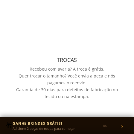
TROCAS
Recebeu com avaria? A troca é grátis.
Quer trocar o tamanho? Você envia a peça e nós
pagamos o reenvio.
Garantia de 30 dias para defeitos de fabricação no
tecido ou na estampa.
🎁
GANHE BRINDES GRÁTIS!
›
0%
Adicione 2 peças de roupa para começar