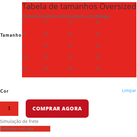
Tabela de tamanhos Oversized
Oversized
Altura (cm)
Largura (cm)
Manga
P
77
62
26
M
79
64
26
Tamanho
G
81
65
28
GG
83
66
28
EG
85
68
30
Limpar
Cor
Camiseta
COMPRAR AGORA
Oversized
-
Simulação de frete
Os
Ricos