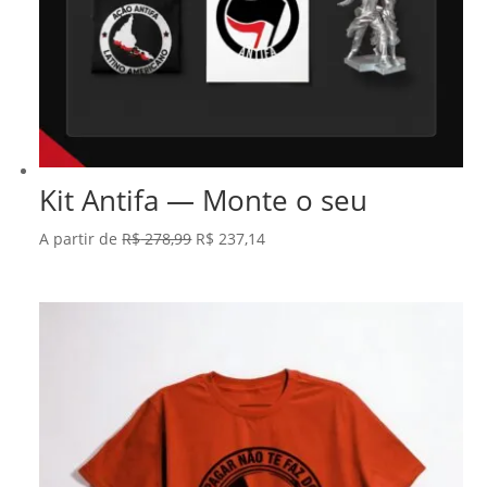
Kit Antifa — Monte o seu
O
O
A partir de
R$
278,99
R$
237,14
preço
preço
original
atual
era:
é:
R$ 278,99.
R$ 237,14.