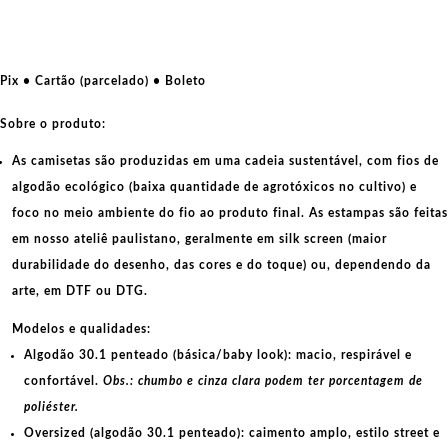
se
esqueceram
de
temer
Pix • Cartão (parcelado) • Boleto
os
Pobres
Sobre o produto:
quantidade
As camisetas são produzidas em uma cadeia sustentável, com fios de
algodão ecológico
(baixa quantidade de agrotóxicos no cultivo) e
foco no meio ambiente do fio ao produto final. As
estampas
são feitas
em nosso ateliê paulistano, geralmente em
silk screen
(maior
durabilidade do desenho, das cores e do toque) ou, dependendo da
arte, em
DTF
ou
DTG
.
Modelos e qualidades:
Algodão 30.1 penteado (básica/baby look):
macio, respirável e
confortável.
Obs.: chumbo e cinza clara podem ter porcentagem de
poliéster.
Oversized (algodão 30.1 penteado):
caimento amplo, estilo street e