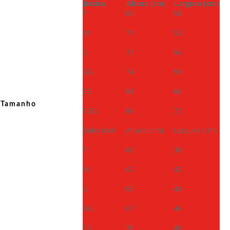
Básica
Altura (cm)
Largura (cm)
P
69
50
M
71
53
G
72
56
GG
74
59
EG
84
66
Tamanho
EGG
86
72
Baby look
Altura (cm)
Largura (cm)
P
60
38
M
62
42
G
65
44
GG
67
46
EG
70
48