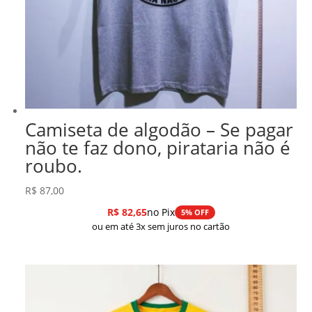
Camiseta de algodão – Se pagar
não te faz dono, pirataria não é
roubo.
R$
87,00
R$
82,65
no Pix
5% OFF
ou em até 3x sem juros no cartão