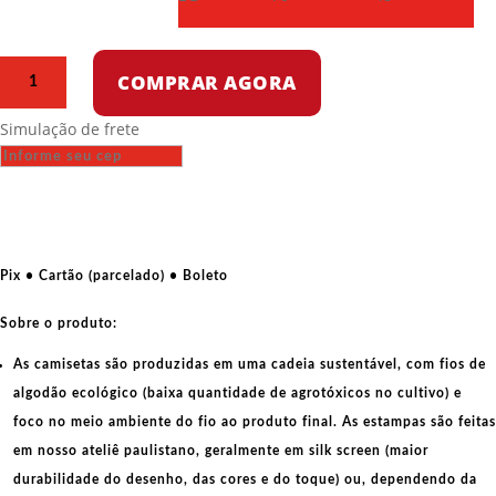
Camiseta
COMPRAR AGORA
de
algodão
Simulação de frete
-
Os
Ricos
se
esqueceram
de
Pix • Cartão (parcelado) • Boleto
temer
os
Sobre o produto:
Pobres
As camisetas são produzidas em uma cadeia sustentável, com fios de
quantidade
algodão ecológico
(baixa quantidade de agrotóxicos no cultivo) e
foco no meio ambiente do fio ao produto final. As
estampas
são feitas
em nosso ateliê paulistano, geralmente em
silk screen
(maior
durabilidade do desenho, das cores e do toque) ou, dependendo da