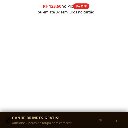
R$
123,50
no Pix
5% OFF
ou em até 3x sem juros no cartão
🎁
GANHE BRINDES GRÁTIS!
›
0%
Adicione 2 peças de roupa para começar