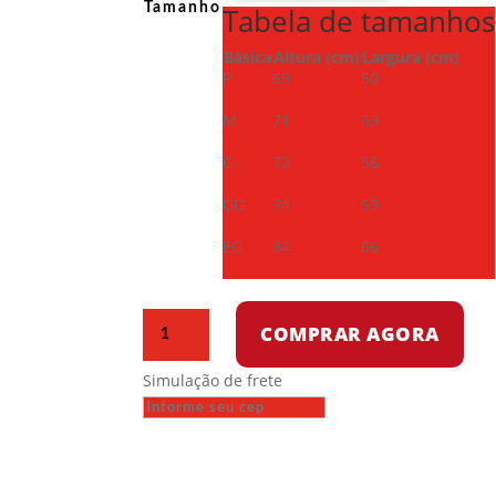
Tamanho
Tabela de tamanhos
Básica
Altura (cm)
Largura (cm)
P
69
50
M
71
53
G
72
56
GG
74
59
EG
84
66
Camiseta
COMPRAR AGORA
Dry
Fit
Simulação de frete
-
Mamãe
disse
para