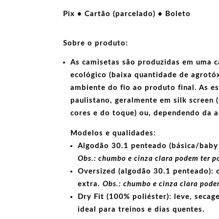
não
conversar
Pix • Cartão (parcelado) • Boleto
com
bastardos
Sobre o produto:
quantidade
As camisetas são produzidas em uma c
ecológico
(baixa quantidade de agrotóx
ambiente do fio ao produto final. As
e
paulistano, geralmente em
silk screen
(
cores e do toque) ou, dependendo da 
Modelos e qualidades:
Algodão 30.1 penteado (básica/baby 
Obs.: chumbo e cinza clara podem ter p
Oversized (algodão 30.1 penteado):
c
extra.
Obs.: chumbo e cinza clara podem
Dry Fit (100% poliéster):
leve, secage
ideal para treinos e dias quentes.