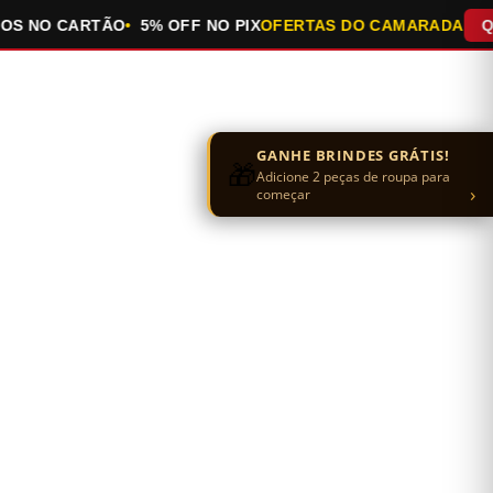
NO CARTÃO
5% OFF NO PIX
OFERTAS DO CAMARADA
QUEIM
GANHE BRINDES GRÁTIS!
🎁
Adicione 2 peças de roupa para
›
começar