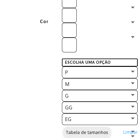
Cor
P
M
G
GG
EG
Limpar
Tabela de tamanhos