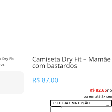
Camiseta Dry Fit – Mamãe 
 Dry Fit –
com bastardos
dos
R$
87,00
R$
82,65
no
ou em até 3x sem