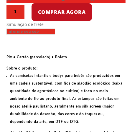
Camiseta
COMPRAR AGORA
infantil
-
Simulação de frete
Resist
Roger
Waters
quantidade
Pix • Cartão (parcelado) • Boleto
Sobre o produto:
As
camisetas infantis e bodys para bebês
são produzidos em
uma cadeia sustentável, com fios de
algodão ecológico
(baixa
quantidade de agrotóxicos no cultivo) e foco no meio
ambiente do fio ao produto final. As
estampas
são feitas em
nosso ateliê paulistano, geralmente em
silk screen
(maior
durabilidade do desenho, das cores e do toque) ou,
dependendo da arte, em
DTF
ou
DTG
.