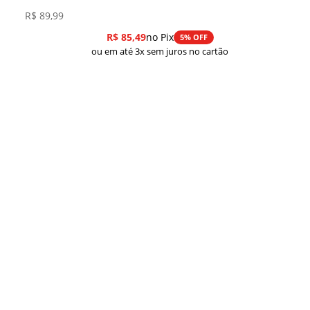
R$
89,99
R$
85,49
no Pix
5% OFF
ou em até 3x sem juros no cartão