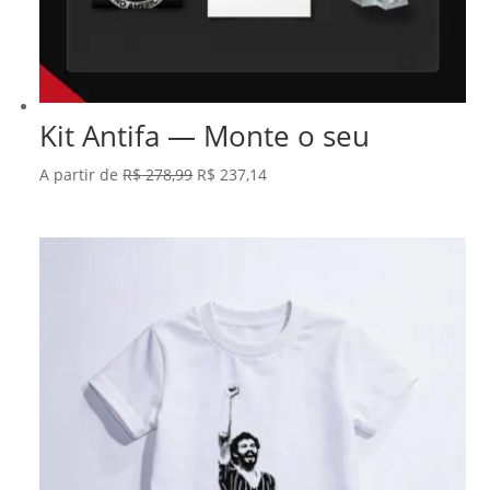
Kit Antifa — Monte o seu
O
O
A partir de
R$
278,99
R$
237,14
preço
preço
original
atual
era:
é:
R$ 278,99.
R$ 237,14.