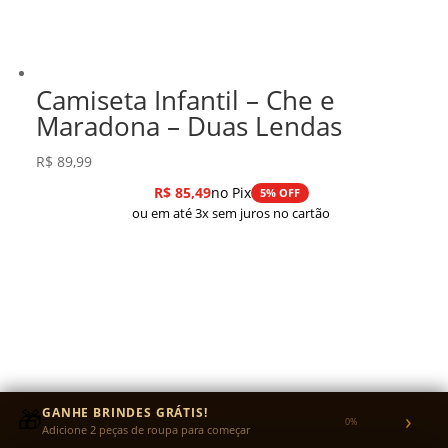
Camiseta Infantil – Che e
Maradona – Duas Lendas
R$
89,99
R$
85,49
no Pix
5% OFF
ou em até 3x sem juros no cartão
🎁
GANHE BRINDES GRÁTIS!
›
0%
Adicione 2 peças de roupa para começar