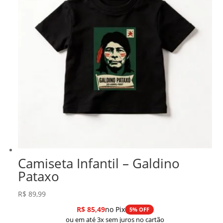
Camiseta Infantil – Galdino
Pataxo
R$
89,99
R$
85,49
no Pix
5% OFF
ou em até 3x sem juros no cartão