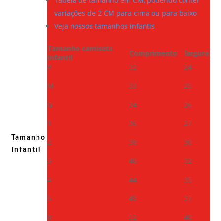
Tabela de tamanho em CM, podendo conter
variações de 2 CM para cima ou para baixo
Veja nossos tamanhos infantis
Tamanho camiseta
Comprimento
largura
infantil
P
32
24
M
33
25
G
34
26
1
36
27
Tamanho
2
38
30
Infantil
3
40
32
4
44
35
6
49
37
8
52
40