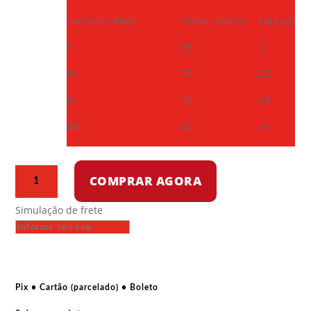
Tamanho Body
Comprimento
Largura
P
35
21
M
39
22
G
40
23
GG
42
26
Camiseta
COMPRAR AGORA
infantil
-
Simulação de frete
Mamãe
não
criou
nenhum
fascista
Pix • Cartão (parcelado) • Boleto
quantidade