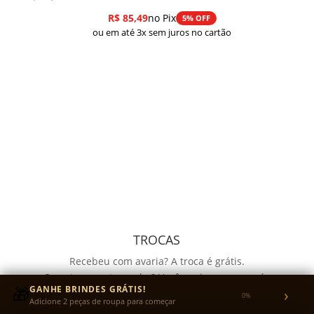
R$
85,49
no Pix
5% OFF
ou em até 3x sem juros no cartão
TROCAS
Recebeu com avaria? A troca é grátis.
Quer trocar o tamanho? Você envia a peça e nós
🎁
GANHE BRINDES GRÁTIS!
›
pagamos o reenvio.
0%
Adicione 2 peças de roupa para começar
Garantia de 30 dias para defeitos de fabricação no