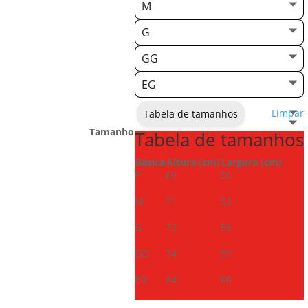
M
G
GG
EG
Limpar
Tabela de tamanhos
Tamanho
Tabela de tamanhos
Básica
Altura (cm)
Largura (cm)
P
69
50
M
71
53
G
72
56
GG
74
59
EG
84
66