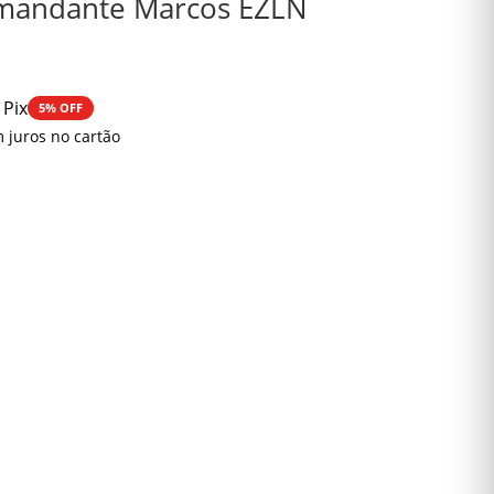
Comandante Marcos EZLN
 Pix
5% OFF
 juros no cartão