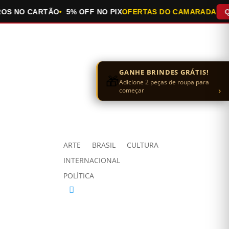
 NO CARTÃO
5% OFF NO PIX
OFERTAS DO CAMARADA
QUEI
GANHE BRINDES GRÁTIS!
🎁
Adicione 2 peças de roupa para
›
começar
ARTE
BRASIL
CULTURA
INTERNACIONAL
POLÍTICA