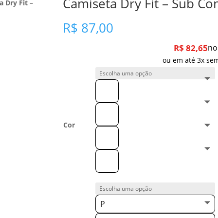
Camiseta Dry Fit – Sub 
 Dry Fit –
R$
87,00
R$
82,65
no
ou em até 3x sem
Cor
P