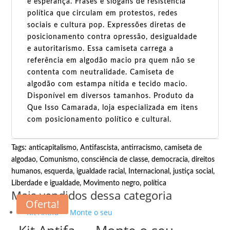
e esperança. Frases e slogans de resistência
política que circulam em protestos, redes
sociais e cultura pop. Expressões diretas de
posicionamento contra opressão, desigualdade
e autoritarismo. Essa camiseta carrega a
referência em algodão macio pra quem não se
contenta com neutralidade. Camiseta de
algodão com estampa nítida e tecido macio.
Disponível em diversos tamanhos. Produto da
Que Isso Camarada, loja especializada em itens
com posicionamento político e cultural.
Tags:
anticapitalismo
,
Antifascista
,
antirracismo
,
camiseta de
algodao
,
Comunismo
,
consciência de classe
,
democracia
,
direitos
humanos
,
esquerda
,
igualdade racial
,
Internacional
,
justiça social
,
Liberdade e igualdade
,
Movimento negro
,
política
Mais vendidos dessa categoria
Oferta!