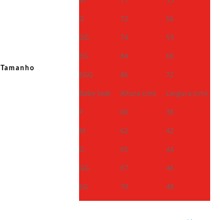
G
72
56
GG
74
59
EG
84
66
Tamanho
EGG
86
72
Baby look
Altura (cm)
Largura (cm)
P
60
38
M
62
42
G
65
44
GG
67
46
EG
70
48