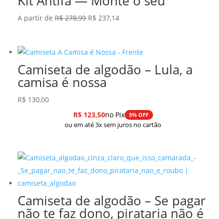
Kit Antifa — Monte o seu
O
O
A partir de
R$
278,99
R$
237,14
preço
preço
original
atual
era:
é:
Camiseta de algodão – Lula, a
R$ 278,99.
R$ 237,14.
camisa é nossa
R$
130,00
R$
123,50
no Pix
5% OFF
ou em até 3x sem juros no cartão
Camiseta de algodão – Se pagar
não te faz dono, pirataria não é