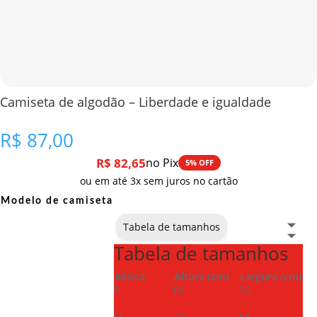
Camiseta de algodão – Liberdade e igualdade
R$
87,00
R$
82,65
no Pix
5% OFF
ou em até 3x sem juros no cartão
Modelo de camiseta
Tabela de tamanhos
Tabela de tamanhos
Básica
Altura (cm)
Largura (cm)
P
69
50
M
71
53