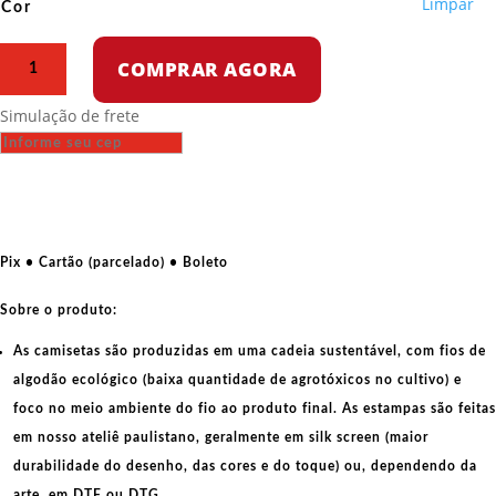
Limpar
Cor
Camiseta
COMPRAR AGORA
de
algodão
Simulação de frete
-
Liberdade
e
igualdade
quantidade
Pix • Cartão (parcelado) • Boleto
Sobre o produto:
As camisetas são produzidas em uma cadeia sustentável, com fios de
algodão ecológico
(baixa quantidade de agrotóxicos no cultivo) e
foco no meio ambiente do fio ao produto final. As
estampas
são feitas
em nosso ateliê paulistano, geralmente em
silk screen
(maior
durabilidade do desenho, das cores e do toque) ou, dependendo da
arte, em
DTF
ou
DTG
.